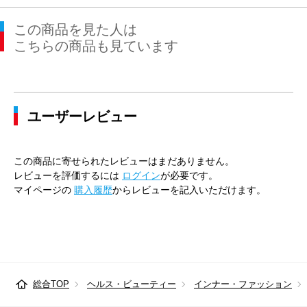
41cm×84cm
47cm
116cm
104cm
110cm
この商品を見た人は
41cm×86cm
47cm
116cm
104cm
110cm
こちらの商品も見ています
43cm×82cm
49cm
120cm
112cm
116cm
43cm×84cm
49cm
120cm
112cm
116cm
ユーザーレビュー
43cm×86cm
49cm
120cm
112cm
116cm
45cm×86cm
51cm
128cm
120cm
124cm
この商品に寄せられたレビューはまだありません。
レビューを評価するには
ログイン
が必要です。
マイページの
購入履歴
からレビューを記入いただけます。
総合TOP
ヘルス・ビューティー
インナー・ファッション