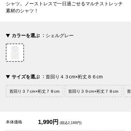
シャツ。ノーストレスで一日過ごせるマルチストレッチ
素材のシャツ！
カラーを選ぶ
シェルグレー
サイズを選ぶ
首回り４３cm×裄丈８６cm
首回り３７cm×裄丈７８cm
首回り３９cm×裄丈７８cm
首
1,990円
本体価格
(税込2,189円)