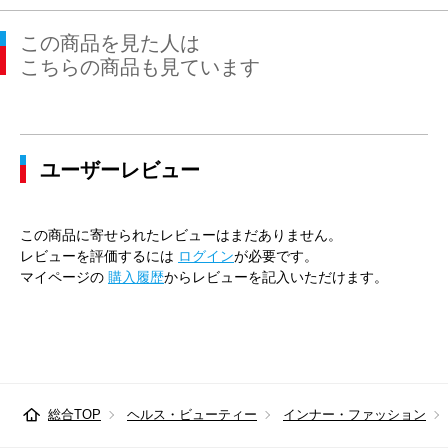
41cm×84cm
47cm
116cm
104cm
110cm
この商品を見た人は
41cm×86cm
47cm
116cm
104cm
110cm
こちらの商品も見ています
43cm×82cm
49cm
120cm
112cm
116cm
43cm×84cm
49cm
120cm
112cm
116cm
ユーザーレビュー
43cm×86cm
49cm
120cm
112cm
116cm
45cm×86cm
51cm
128cm
120cm
124cm
この商品に寄せられたレビューはまだありません。
レビューを評価するには
ログイン
が必要です。
マイページの
購入履歴
からレビューを記入いただけます。
総合TOP
ヘルス・ビューティー
インナー・ファッション