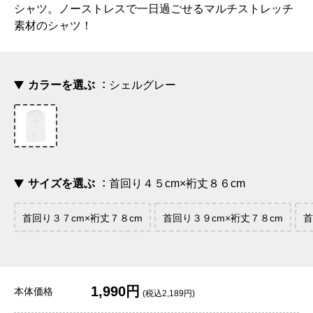
シャツ。ノーストレスで一日過ごせるマルチストレッチ
素材のシャツ！
カラーを選ぶ
シェルグレー
サイズを選ぶ
首回り４５cm×裄丈８６cm
首回り３７cm×裄丈７８cm
首回り３９cm×裄丈７８cm
首
1,990円
本体価格
(税込2,189円)