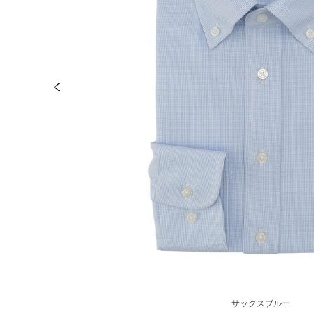
サックスブルー