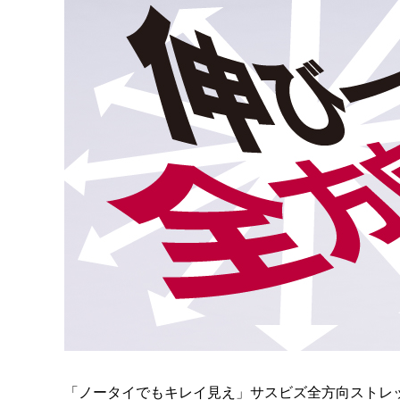
「ノータイでもキレイ見え」サスビズ全方向ストレ