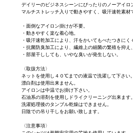
デイリーのビジネスシーンにぴったりのノーアイロ
マルチストレッチ入りで動きやすく、吸汗速乾素材
・面倒なアイロン掛けが不要。
・動きやすく楽な着心地。
・吸汗速乾加工により、汗をかいてもべたつきにく
・抗菌防臭加工により、繊維上の細菌の繁殖を抑え
・部屋干ししても、いやな臭いが発生しない。
〈取扱方法〉
ネットを使用し４０℃までの液温で洗濯して下さい
漂白剤は使用出来ません。
アイロンは中温でお掛け下さい。
石油系の溶剤を使用しドライクリーニング出来ます
洗濯処理後のタンブル乾燥はできません。
日陰での吊り干しをお願い致します。
〈注意事項〉
このシャツは形態安定用の芯地を使用しています。