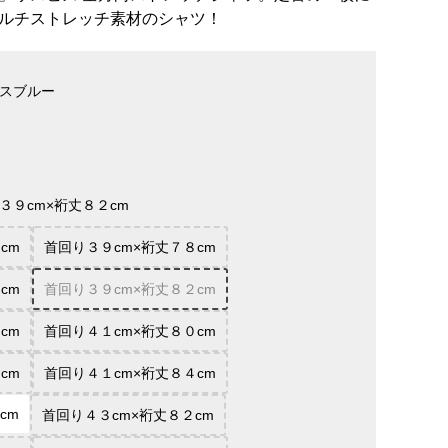
ルチストレッチ素材のシャツ！
スブルー
３９cm×裄丈８２cm
cm
首回り３９cm×裄丈７８cm
cm
首回り３９cm×裄丈８２cm
cm
首回り４１cm×裄丈８０cm
cm
首回り４１cm×裄丈８４cm
cm
首回り４３cm×裄丈８２cm