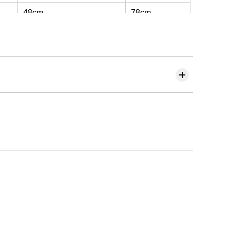
48cm
78cm
50cm
80cm
50cm
80cm
50cm
80cm
50cm
80cm
52cm
82cm
52cm
82cm
52cm
82cm
54cm
83cm