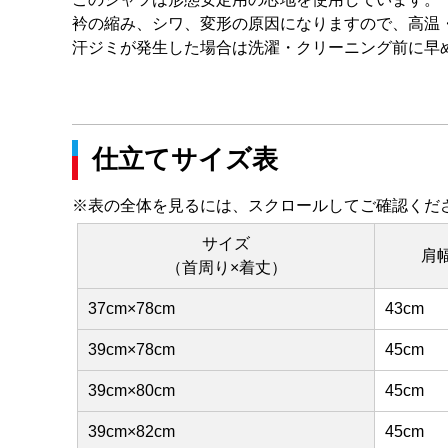
衿の縮み、シワ、変形の原因になりますので、高温
汗ジミが発生した場合は洗濯・クリーニング前に早
仕立てサイズ表
※表の全体を見るには、スクロールしてご確認くだ
サイズ
肩
（首周り×着丈）
37cm×78cm
43cm
39cm×78cm
45cm
39cm×80cm
45cm
39cm×82cm
45cm