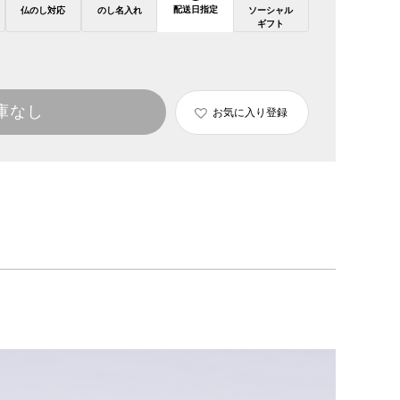
配送日指定
仏のし対応
のし名入れ
ソーシャル
ギフト
庫なし
お気に入り登録