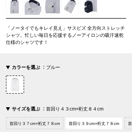
「ノータイでもキレイ見え」サスビズ 全方向ストレッチ
シャツ。忙しい毎日を応援するノーアイロンの吸汗速乾
仕様のシャツです！
カラーを選ぶ
ブルー
サイズを選ぶ
首回り４３cm×裄丈８４cm
首回り３７cm×裄丈７８cm
首回り３９cm×裄丈７８cm
首