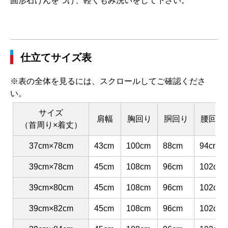
固形石けんをつけ、軽くもみ洗いをして下さい。
仕立てサイズ表
※表の全体を見るには、スクロールしてご確認くださ
い。
サイズ
肩幅
胸回り
胴回り
腰回り
（首周り×着丈）
37cm×78cm
43cm
100cm
88cm
94cm
39cm×78cm
45cm
108cm
96cm
102cm
39cm×80cm
45cm
108cm
96cm
102cm
39cm×82cm
45cm
108cm
96cm
102cm