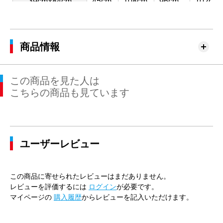
39cm×84cm
45cm
108cm
96cm
102cm
41cm×80cm
47cm
116cm
104cm
110cm
41cm×82cm
47cm
116cm
104cm
110cm
商品情報
41cm×84cm
47cm
116cm
104cm
110cm
この商品を見た人は
41cm×86cm
47cm
116cm
104cm
110cm
こちらの商品も見ています
43cm×82cm
49cm
120cm
112cm
116cm
43cm×84cm
49cm
120cm
112cm
116cm
ユーザーレビュー
43cm×86cm
49cm
120cm
112cm
116cm
45cm×86cm
51cm
128cm
120cm
124cm
この商品に寄せられたレビューはまだありません。
レビューを評価するには
ログイン
が必要です。
マイページの
購入履歴
からレビューを記入いただけます。