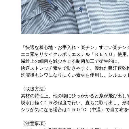
「快適な着心地・お手入れ・楽チン」すごい楽チン
エコ素材リサイクルポリエステル「ＲＥＮＵ」使用
繊維上の細菌を減少させる制菌加工で衛生的に。
快適ストレッチ素材で動きやすく、優れた吸汗速乾
洗濯後もシワになりにくい素材を使用し、シルエッ
〈取扱方法〉
素材の特性上、他の物にひっかかると糸が飛び出し
脱水は軽く１５秒程度で行い、直ちに取り出し、形
シワが気になる場合は１５０°Ｃ（中温）で当て布
〈注意事項〉