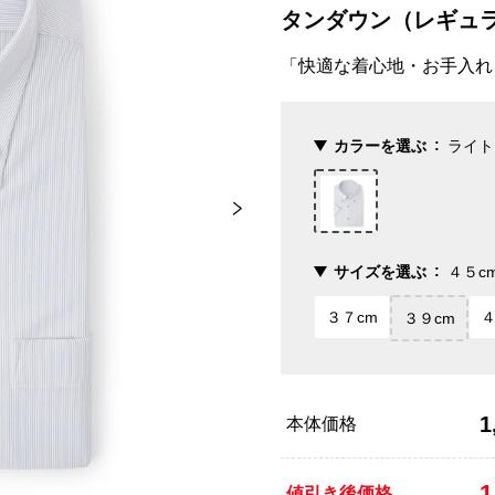
タンダウン（レギュ
「快適な着心地・お手入れ
カラーを選ぶ
ライト
サイズを選ぶ
４５c
３７cm
４
３９cm
1
本体価格
1
値引き後価格