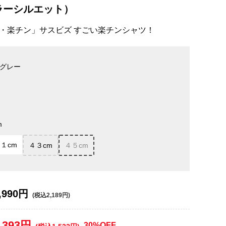
ラーシルエット）
・楽チン」サスビズ すごい楽チンシャツ！
グレー
m
１cm
４３cm
４５cm
,990円
(税込2,189円)
,393円
30%OFF