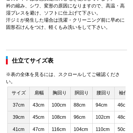
衿の縮み、シワ、変形の原因になりますので、高温・高
湿プレスを避け、ソフトに仕上げて下さい。
汗ジミが発生した場合は洗濯・クリーニング前に早めに
固形石けんをつけ、軽くもみ洗いをして下さい。
仕立てサイズ表
※表の全体を見るには、スクロールしてご確認くださ
い。
サイズ
肩幅
胸回り
胴回り
腰回り
袖付け
37cm
43cm
100cm
88cm
94cm
46cm
39cm
45cm
108cm
96cm
102cm
48cm
41cm
47cm
116cm
104cm
110cm
50cm