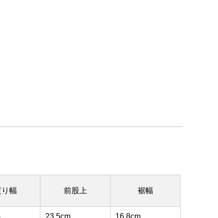
。
渡り幅
前股上
裾幅
m
23.5cm
16.8cm