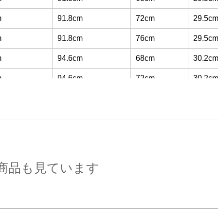
m
91.8cm
72cm
29.5c
m
91.8cm
76cm
29.5c
m
94.6cm
68cm
30.2c
m
94.6cm
72cm
30.2c
m
94.6cm
76cm
30.2c
m
97.4cm
68cm
31.0c
m
97.4cm
72cm
31.0c
m
97.4cm
76cm
31.0c
商品も見ています
m
100.0cm
68cm
31.7c
m
100.0cm
72cm
31.7c
m
100.0cm
76cm
31.7c