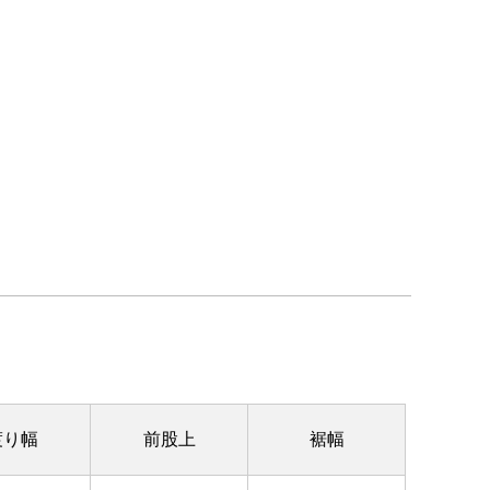
。
渡り幅
前股上
裾幅