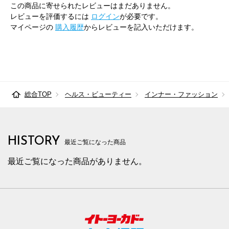
85cm×82cm
88.0cm
102.9cm
82cm
32.
この商品に寄せられたレビューはまだありません。
レビューを評価するには
ログイン
が必要です。
88cm×68cm
91.0cm
105.7cm
68cm
33.
マイページの
購入履歴
からレビューを記入いただけます。
88cm×72cm
91.0cm
105.7cm
72cm
33.
88cm×76cm
91.0cm
105.7cm
76cm
33.
88cm×82cm
91.0cm
105.7cm
82cm
33.
総合TOP
ヘルス・ビューティー
インナー・ファッション
91cm×68cm
94.0cm
108.4cm
68cm
34.
91cm×72cm
94.0cm
108.4cm
72cm
34.
HISTORY
最近ご覧になった商品
91cm×76cm
94.0cm
108.4cm
76cm
34.
最近ご覧になった商品がありません。
94cm×68cm
97.0cm
111.2cm
68cm
34.
94cm×72cm
97.0cm
111.2cm
72cm
34.
94cm×76cm
97.0cm
111.2cm
76cm
34.