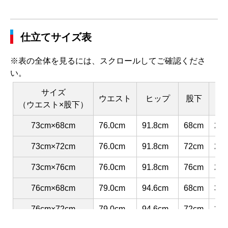
仕立てサイズ表
※表の全体を見るには、スクロールしてご確認くださ
い。
サイズ
ウエスト
ヒップ
股下
渡
（ウエスト×股下）
73cm×68cm
76.0cm
91.8cm
68cm
29.
73cm×72cm
76.0cm
91.8cm
72cm
29.
73cm×76cm
76.0cm
91.8cm
76cm
29.
76cm×68cm
79.0cm
94.6cm
68cm
30.
76cm×72cm
79.0cm
94.6cm
72cm
30.