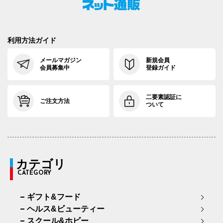
97cm×68cm
100.0cm
113.9cm
68cm
35.
97cm×72cm
100.0cm
113.9cm
72cm
35.
利用方法ガイド
97cm×76cm
100.0cm
113.9cm
76cm
35.
メールマガジン
新規会員
会員募集中
登録ガイド
二要素認証に
ご注文方法
ついて
カテゴリ
CATEGORY
ギフト&フード
ヘルス&ビューティー
スクール&ホビー