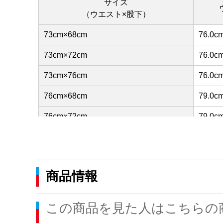
サイズ
（ウエスト×股下）
73cm×68cm
76.0c
73cm×72cm
76.0c
73cm×76cm
76.0c
76cm×68cm
79.0c
76cm×72cm
79.0c
76cm×76cm
79.0c
79cm×68cm
82.0c
商品情報
79cm×72cm
82.0c
79cm×76cm
82.0c
この商品を見た人はこちらの
82cm×68cm
85.0c