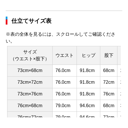
仕立てサイズ表
※表の全体を見るには、スクロールしてご確認くださ
い。
サイズ
ウエスト
ヒップ
股下
渡
（ウエスト×股下）
73cm×68cm
76.0cm
91.8cm
68cm
29.
73cm×72cm
76.0cm
91.8cm
72cm
29.
73cm×76cm
76.0cm
91.8cm
76cm
29.
76cm×68cm
79.0cm
94.6cm
68cm
30.
76cm×72cm
79.0cm
94.6cm
72cm
30.