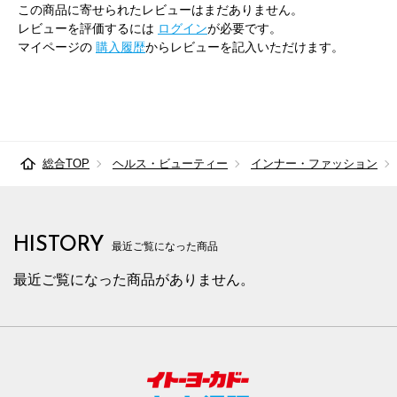
85cm×82cm
88.0cm
102.9cm
82cm
32.
この商品に寄せられたレビューはまだありません。
レビューを評価するには
ログイン
が必要です。
88cm×68cm
91.0cm
105.7cm
68cm
33.
マイページの
購入履歴
からレビューを記入いただけます。
88cm×72cm
91.0cm
105.7cm
72cm
33.
88cm×76cm
91.0cm
105.7cm
76cm
33.
88cm×82cm
91.0cm
105.7cm
82cm
33.
総合TOP
ヘルス・ビューティー
インナー・ファッション
91cm×68cm
94.0cm
108.4cm
68cm
34.
91cm×72cm
94.0cm
108.4cm
72cm
34.
HISTORY
最近ご覧になった商品
91cm×76cm
94.0cm
108.4cm
76cm
34.
最近ご覧になった商品がありません。
94cm×68cm
97.0cm
111.2cm
68cm
34.
94cm×72cm
97.0cm
111.2cm
72cm
34.
94cm×76cm
97.0cm
111.2cm
76cm
34.