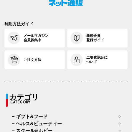
97cm×68cm
100.0cm
113.9cm
68cm
35.
97cm×72cm
100.0cm
113.9cm
72cm
35.
利用方法ガイド
97cm×76cm
100.0cm
113.9cm
76cm
35.
メールマガジン
新規会員
会員募集中
登録ガイド
二要素認証に
ご注文方法
ついて
カテゴリ
CATEGORY
ギフト&フード
ヘルス&ビューティー
スクール&ホビー