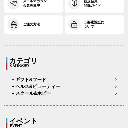
94cm×72cm
97.0cm
111.2cm
72cm
34.
メールマガジン
新規会員
会員募集中
登録ガイド
94cm×76cm
97.0cm
111.2cm
76cm
34.
二要素認証に
97cm×68cm
100.0cm
113.9cm
68cm
35.
ご注文方法
ついて
97cm×72cm
100.0cm
113.9cm
72cm
35.
97cm×76cm
100.0cm
113.9cm
76cm
35.
カテゴリ
CATEGORY
ギフト&フード
ヘルス&ビューティー
スクール&ホビー
イベント
EVENT