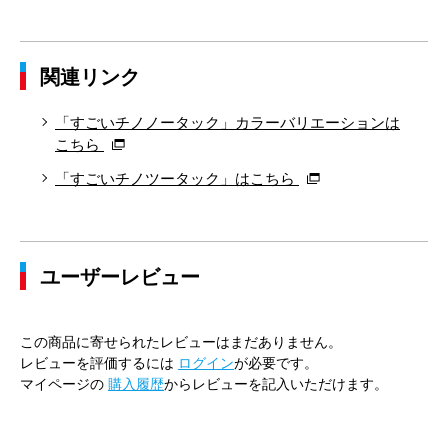
79cm×76cm
82.0cm
97.4cm
76cm
31.
関連リンク
82cm×64cm
85.0cm
100.0cm
64cm
31.
82cm×68cm
85.0cm
100.0cm
68cm
31.
「すごいチノノータック」カラーバリエーションは
こちら
82cm×72cm
85.0cm
100.0cm
72cm
31.
「すごいチノツータック」はこちら
82cm×76cm
85.0cm
100.0cm
76cm
31.
82cm×82cm
85.0cm
100.0cm
82cm
31.
ユーザーレビュー
85cm×64cm
88.0cm
102.9cm
64cm
32.
85cm×68cm
88.0cm
102.9cm
68cm
32.
この商品に寄せられたレビューはまだありません。
レビューを評価するには
ログイン
が必要です。
85cm×72cm
88.0cm
102.9cm
72cm
32.
マイページの
購入履歴
からレビューを記入いただけます。
85cm×76cm
88.0cm
102.9cm
76cm
32.
85cm×82cm
88.0cm
102.9cm
82cm
32.