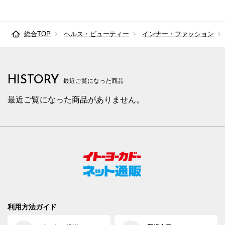
88cm×64cm
91.0cm
105.7cm
64cm
33.
総合TOP
ヘルス・ビューティー
インナー・ファッション
88cm×68cm
91.0cm
105.7cm
68cm
33.
88cm×72cm
91.0cm
105.7cm
72cm
33.
HISTORY
最近ご覧になった商品
88cm×76cm
91.0cm
105.7cm
76cm
33.
最近ご覧になった商品がありません。
88cm×82cm
91.0cm
105.7cm
82cm
33.
91cm×64cm
94.0cm
108.4cm
64cm
34.
91cm×68cm
94.0cm
108.4cm
68cm
34.
91cm×72cm
94.0cm
108.4cm
72cm
34.
91cm×76cm
94.0cm
108.4cm
76cm
34.
94cm×68cm
97.0cm
111.2cm
68cm
34.
利用方法ガイド