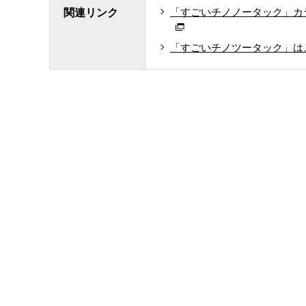
「すごいチノノータック」カ
関連リンク
「すごいチノツータック」は