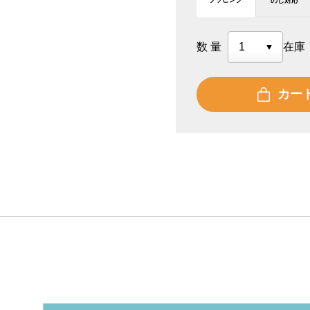
のし対応
数量
在庫
カー