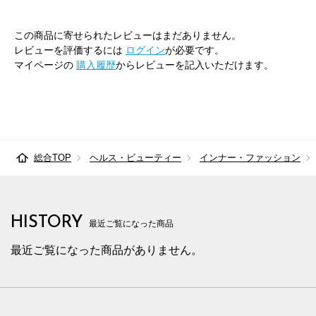
85cm×68cm
85.5cm
107.9cm
68cm
3
この商品に寄せられたレビューはまだありません。
レビューを評価するには
ログイン
が必要です。
85cm×72cm
85.5cm
107.9cm
72cm
3
マイページの
購入履歴
からレビューを記入いただけます。
85cm×76cm
85.5cm
107.9cm
76cm
3
85cm×82cm
85.5cm
107.9cm
82cm
3
88cm×64cm
88.5cm
110.7cm
64cm
3
総合TOP
ヘルス・ビューティー
インナー・ファッション
88cm×68cm
88.5cm
110.7cm
68cm
3
88cm×72cm
88.5cm
110.7cm
72cm
3
HISTORY
最近ご覧になった商品
88cm×76cm
88.5cm
110.7cm
76cm
3
最近ご覧になった商品がありません。
88cm×82cm
88.5cm
110.7cm
82cm
3
91cm×64cm
91.5cm
113.4cm
64cm
3
91cm×68cm
91.5cm
113.4cm
68cm
3