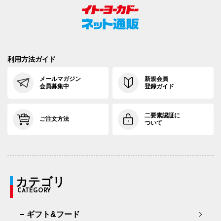
91cm×72cm
91.5cm
113.4cm
72cm
3
91cm×76cm
91.5cm
113.4cm
76cm
3
94cm×68cm
94.5cm
116.2cm
68cm
3
利用方法ガイド
94cm×72cm
94.5cm
116.2cm
72cm
3
メールマガジン
新規会員
会員募集中
登録ガイド
94cm×76cm
94.5cm
116.2cm
76cm
3
二要素認証に
97cm×68cm
97.5cm
118.9cm
68cm
3
ご注文方法
ついて
97cm×72cm
97.5cm
118.9cm
72cm
3
97cm×76cm
97.5cm
118.9cm
76cm
3
カテゴリ
CATEGORY
ギフト&フード