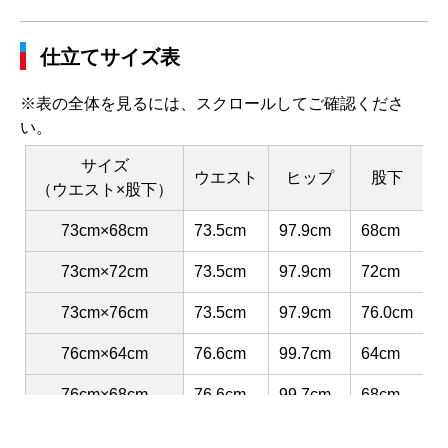
仕立てサイズ表
※表の全体を見るには、スクロールしてご確認くださ
い。
サイズ
ウエスト
ヒップ
股下
（ウエスト×股下）
73cm×68cm
73.5cm
97.9cm
68cm
3
73cm×72cm
73.5cm
97.9cm
72cm
3
73cm×76cm
73.5cm
97.9cm
76.0cm
3
76cm×64cm
76.6cm
99.7cm
64cm
3
76cm×68cm
76.6cm
99.7cm
68cm
3
76cm×72cm
76.6cm
99.7cm
72cm
3