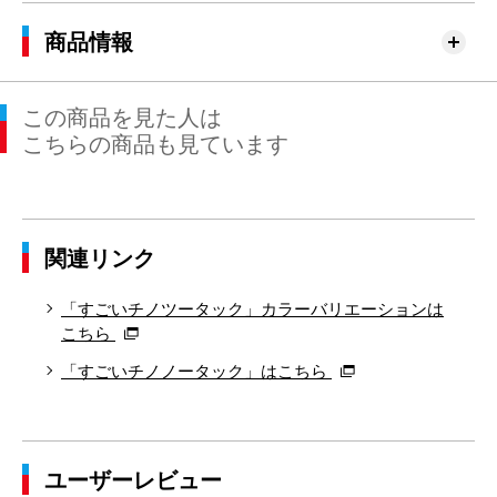
76cm×76cm
76.6cm
99.7cm
76cm
3
商品情報
79cm×64cm
79.5cm
102.4cm
64cm
3
この商品を見た人は
79cm×68cm
79.5cm
102.4cm
68cm
3
こちらの商品も見ています
79cm×72cm
79.5cm
102.4cm
72cm
3
79cm×76cm
79.5cm
102.4cm
76cm
3
関連リンク
82cm×64cm
82.5cm
105.2cm
64cm
3
82cm×68cm
82.5cm
105.2cm
68cm
3
「すごいチノツータック」カラーバリエーションは
こちら
82cm×72cm
82.5cm
105.2cm
72cm
3
「すごいチノノータック」はこちら
82cm×76cm
82.5cm
105.2cm
76cm
3
82cm×82cm
82.5cm
105.2cm
82cm
3
ユーザーレビュー
85cm×64cm
85.5cm
107.9cm
64cm
3