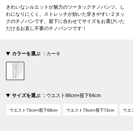
きれいなシルエットが魅力のツータックチノパンツ。し
わになりにくく、ストレッチが効いた穿きやすい２タッ
クのチノパンです。股下に合わせてサイズをお選びいた
だけるお直し不要のチノパンツです！
カラーを選ぶ
カーキ
サイズを選ぶ
ウエスト88cm×股下64cm
ウエスト73cm×股下68cm
ウエスト73cm×股下72cm
ウエス