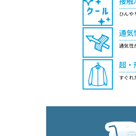
接触
ひんや
通気
通気性
超・
すぐれ