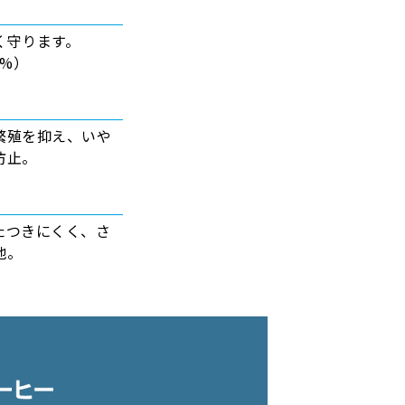
く守ります。
4%）
繁殖を抑え、いや
防止。
たつきにくく、さ
地。