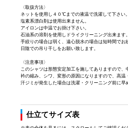
〈取扱方法〉
ネットを使用し４０℃までの液温で洗濯して下さい
塩素系漂白剤は使用出来ません。
アイロンは中温でお掛け下さい。
石油系の溶剤を使用しドライクリーニング出来ます
手絞りの場合は弱く、遠心脱水の場合は短時間でお
日陰での吊り干しをお願い致します。
〈注意事項〉
このシャツは形態安定加工を施してありますので、
衿の縮み、シワ、変形の原因になりますので、高温
汗ジミが発生した場合は洗濯・クリーニング前に早
仕立てサイズ表
※表の全体を見るには、スクロールしてご確認くだ