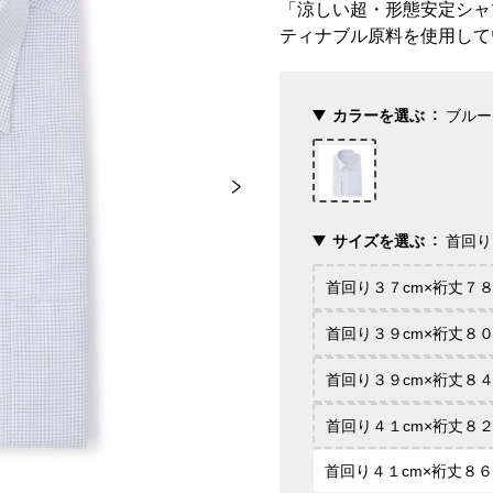
「涼しい超・形態安定シャ
ティナブル原料を使用して
カラーを選ぶ
ブルー
サイズを選ぶ
首回り
首回り３７cm×裄丈７８
首回り３９cm×裄丈８０
首回り３９cm×裄丈８４
首回り４１cm×裄丈８２
首回り４１cm×裄丈８６