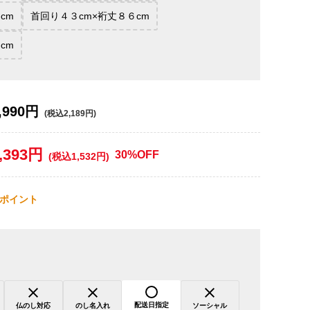
cm
首回り４３cm×裄丈８６cm
cm
,990円
(税込2,189円)
,393円
30%OFF
(税込1,532円)
ポイント
配送日指定
仏のし対応
のし名入れ
ソーシャル