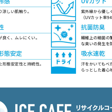
冷感
UVカット
り涼しい肌触り。
紫外線から優し
（UVカット率9
性
抗菌防臭
が良く、ムレにくい。
繊維上の細菌の
な臭いの発生を
形態安定
吸水速乾
た形態安定性と持続性。
汗をかいてもべ
らっとした着心