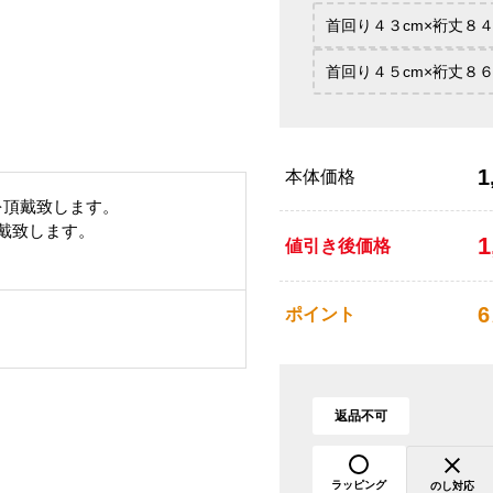
首回り４３cm×裄丈８４
首回り４５cm×裄丈８６
1
本体価格
を頂戴致します。
頂戴致します。
1
値引き後価格
6
ポイント
返品不可
ラッピング
のし対応