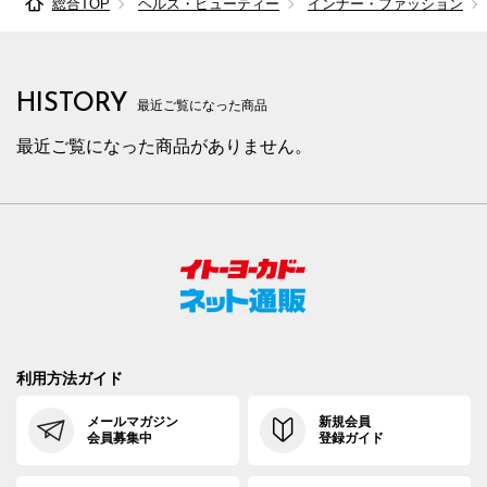
総合TOP
ヘルス・ビューティー
インナー・ファッション
85cm×68cm
88.0cm
102.9cm
68cm
32.
85cm×72cm
88.0cm
102.9cm
72cm
32.
HISTORY
85cm×76cm
88.0cm
102.9cm
76cm
32.
最近ご覧になった商品
最近ご覧になった商品がありません。
85cm×82cm
88.0cm
102.9cm
82cm
32.
88cm×64cm
91.0cm
105.7cm
64cm
33.
88cm×68cm
91.0cm
105.7cm
68cm
33.
88cm×72cm
91.0cm
105.7cm
72cm
33.
88cm×76cm
91.0cm
105.7cm
76cm
33.
88cm×82cm
91.0cm
105.7cm
82cm
33.
利用方法ガイド
91cm×64cm
94.0cm
108.4cm
64cm
34.
メールマガジン
新規会員
会員募集中
登録ガイド
91cm×68cm
94.0cm
108.4cm
68cm
34.