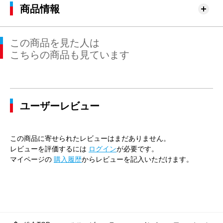
76cm×76cm
79.0cm
94.6cm
76cm
30.
商品情報
79cm×64cm
82.0cm
97.4cm
64cm
31.
この商品を見た人は
79cm×68cm
82.0cm
97.4cm
68cm
31.
こちらの商品も見ています
79cm×72cm
82.0cm
97.4cm
72cm
31.
79cm×76cm
82.0cm
97.4cm
76cm
31.
ユーザーレビュー
82cm×64cm
85.0cm
100.0cm
64cm
31.
82cm×68cm
85.0cm
100.0cm
68cm
31.
この商品に寄せられたレビューはまだありません。
82cm×72cm
85.0cm
100.0cm
72cm
31.
レビューを評価するには
ログイン
が必要です。
マイページの
購入履歴
からレビューを記入いただけます。
82cm×76cm
85.0cm
100.0cm
76cm
31.
82cm×82cm
85.0cm
100.0cm
82cm
31.
85cm×64cm
88.0cm
102.9cm
64cm
32.