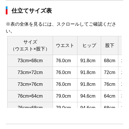
仕立てサイズ表
※表の全体を見るには、スクロールしてご確認くださ
い。
サイズ
ウエスト
ヒップ
股下
渡
（ウエスト×股下）
73cm×68cm
76.0cm
91.8cm
68cm
29.
73cm×72cm
76.0cm
91.8cm
72cm
29.
73cm×76cm
76.0cm
91.8cm
76cm
29.
76cm×64cm
79.0cm
94.6cm
64cm
30.
76cm×68cm
79.0cm
94.6cm
68cm
30.
76cm×72cm
79.0cm
94.6cm
72cm
30.