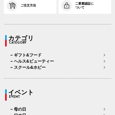
91cm×72cm
94.0cm
108.4cm
72cm
34.
二要素認証に
ご注文方法
ついて
91cm×76cm
94.0cm
108.4cm
76cm
34.
94cm×68cm
97.0cm
111.2cm
68cm
34.
94cm×72cm
97.0cm
111.2cm
72cm
34.
カテゴリ
CATEGORY
94cm×76cm
97.0cm
111.2cm
76cm
34.
ギフト&フード
97cm×68cm
100.0cm
113.9cm
68cm
35.
ヘルス&ビューティー
97cm×72cm
100.0cm
113.9cm
72cm
35.
スクール&ホビー
97cm×76cm
100.0cm
113.9cm
76cm
35.
イベント
EVENT
母の日