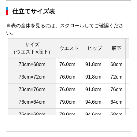
仕立てサイズ表
※表の全体を見るには、スクロールしてご確認くださ
い。
サイズ
ウエスト
ヒップ
股下
渡
（ウエスト×股下）
73cm×68cm
76.0cm
91.8cm
68cm
29.
73cm×72cm
76.0cm
91.8cm
72cm
29.
73cm×76cm
76.0cm
91.8cm
76cm
29.
76cm×64cm
79.0cm
94.6cm
64cm
30.
76cm×68cm
79.0cm
94.6cm
68cm
30.
76cm×72cm
79.0cm
94.6cm
72cm
30.