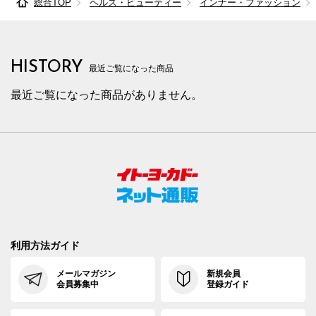
総合TOP
ヘルス・ビューティー
インナー・ファッション
85cm×68cm
88.0cm
102.9cm
68cm
32.
85cm×72cm
88.0cm
102.9cm
72cm
32.
HISTORY
85cm×76cm
88.0cm
102.9cm
76cm
32.
最近ご覧になった商品
最近ご覧になった商品がありません。
85cm×82cm
88.0cm
102.9cm
82cm
32.
88cm×64cm
91.0cm
105.7cm
64cm
33.
88cm×68cm
91.0cm
105.7cm
68cm
33.
88cm×72cm
91.0cm
105.7cm
72cm
33.
88cm×76cm
91.0cm
105.7cm
76cm
33.
88cm×82cm
91.0cm
105.7cm
82cm
33.
利用方法ガイド
91cm×64cm
94.0cm
108.4cm
64cm
34.
メールマガジン
新規会員
会員募集中
登録ガイド
91cm×68cm
94.0cm
108.4cm
68cm
34.