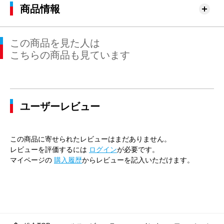
76cm×76cm
79.0cm
94.6cm
76cm
30.
商品情報
79cm×64cm
82.0cm
97.4cm
64cm
31.
この商品を見た人は
79cm×68cm
82.0cm
97.4cm
68cm
31.
こちらの商品も見ています
79cm×72cm
82.0cm
97.4cm
72cm
31.
79cm×76cm
82.0cm
97.4cm
76cm
31.
ユーザーレビュー
82cm×64cm
85.0cm
100.0cm
64cm
31.
82cm×68cm
85.0cm
100.0cm
68cm
31.
この商品に寄せられたレビューはまだありません。
82cm×72cm
85.0cm
100.0cm
72cm
31.
レビューを評価するには
ログイン
が必要です。
マイページの
購入履歴
からレビューを記入いただけます。
82cm×76cm
85.0cm
100.0cm
76cm
31.
82cm×82cm
85.0cm
100.0cm
82cm
31.
85cm×64cm
88.0cm
102.9cm
64cm
32.