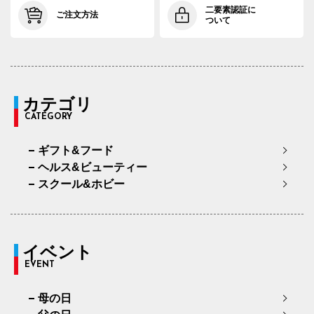
91cm×72cm
94.0cm
108.4cm
72cm
34.
二要素認証に
ご注文方法
ついて
91cm×76cm
94.0cm
108.4cm
76cm
34.
94cm×68cm
97.0cm
111.2cm
68cm
34.
94cm×72cm
97.0cm
111.2cm
72cm
34.
カテゴリ
CATEGORY
94cm×76cm
97.0cm
111.2cm
76cm
34.
ギフト&フード
97cm×68cm
100.0cm
113.9cm
68cm
35.
ヘルス&ビューティー
97cm×72cm
100.0cm
113.9cm
72cm
35.
スクール&ホビー
97cm×76cm
100.0cm
113.9cm
76cm
35.
イベント
EVENT
母の日