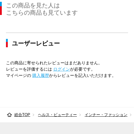
この商品を見た人は
79cm×68cm
82.0cm
97.4cm
68cm
31.
こちらの商品も見ています
79cm×72cm
82.0cm
97.4cm
72cm
31.
79cm×76cm
82.0cm
97.4cm
76cm
31.
ユーザーレビュー
82cm×64cm
85.0cm
100.0cm
64cm
31.
82cm×68cm
85.0cm
100.0cm
68cm
31.
この商品に寄せられたレビューはまだありません。
82cm×72cm
85.0cm
100.0cm
72cm
31.
レビューを評価するには
ログイン
が必要です。
マイページの
購入履歴
からレビューを記入いただけます。
82cm×76cm
85.0cm
100.0cm
76cm
31.
82cm×82cm
85.0cm
100.0cm
82cm
31.
85cm×64cm
88.0cm
102.9cm
64cm
32.
総合TOP
ヘルス・ビューティー
インナー・ファッション
85cm×68cm
88.0cm
102.9cm
68cm
32.
85cm×72cm
88.0cm
102.9cm
72cm
32.