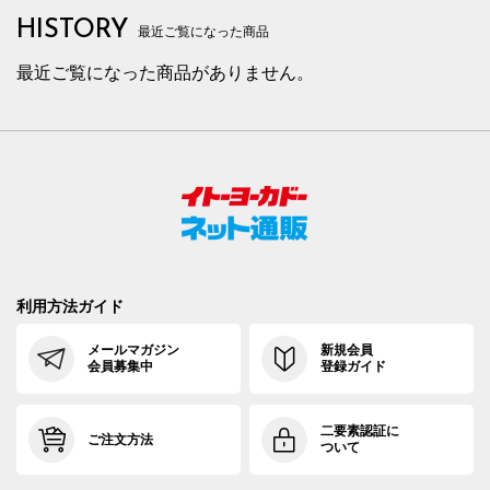
HISTORY
85cm×76cm
88.0cm
102.9cm
76cm
32.
最近ご覧になった商品
最近ご覧になった商品がありません。
85cm×82cm
88.0cm
102.9cm
82cm
32.
88cm×64cm
91.0cm
105.7cm
64cm
33.
88cm×68cm
91.0cm
105.7cm
68cm
33.
88cm×72cm
91.0cm
105.7cm
72cm
33.
88cm×76cm
91.0cm
105.7cm
76cm
33.
88cm×82cm
91.0cm
105.7cm
82cm
33.
利用方法ガイド
91cm×64cm
94.0cm
108.4cm
64cm
34.
メールマガジン
新規会員
会員募集中
登録ガイド
91cm×68cm
94.0cm
108.4cm
68cm
34.
91cm×72cm
94.0cm
108.4cm
72cm
34.
二要素認証に
ご注文方法
ついて
91cm×76cm
94.0cm
108.4cm
76cm
34.