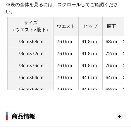
※表の全体を見るには、スクロールしてご確認くださ
い。
サイズ
ウエスト
ヒップ
股下
渡
（ウエスト×股下）
73cm×68cm
76.0cm
91.8cm
68cm
29.
73cm×72cm
76.0cm
91.8cm
72cm
29.
73cm×76cm
76.0cm
91.8cm
76cm
29.
76cm×64cm
79.0cm
94.6cm
64cm
30.
76cm×68cm
79.0cm
94.6cm
68cm
30.
76cm×72cm
79.0cm
94.6cm
72cm
30.
76cm×76cm
79.0cm
94.6cm
76cm
30.
商品情報
79cm×64cm
82.0cm
97.4cm
64cm
31.