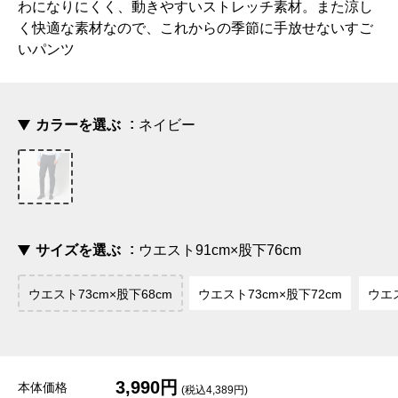
わになりにくく、動きやすいストレッチ素材。また涼し
く快適な素材なので、これからの季節に手放せないすご
いパンツ
カラーを選ぶ
ネイビー
サイズを選ぶ
ウエスト91cm×股下76cm
ウエスト73cm×股下68cm
ウエスト73cm×股下72cm
ウエス
3,990円
本体価格
(税込4,389円)