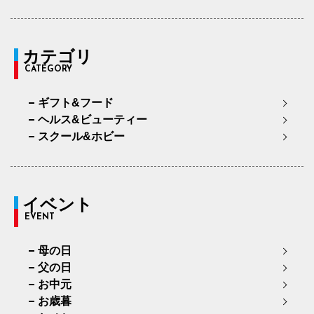
94cm×68cm
97.0cm
111.2cm
68cm
34.
94cm×72cm
97.0cm
111.2cm
72cm
34.
カテゴリ
CATEGORY
94cm×76cm
97.0cm
111.2cm
76cm
34.
ギフト&フード
97cm×68cm
100.0cm
113.9cm
68cm
35.
ヘルス&ビューティー
97cm×72cm
100.0cm
113.9cm
72cm
35.
スクール&ホビー
97cm×76cm
100.0cm
113.9cm
76cm
35.
イベント
EVENT
母の日
父の日
お中元
お歳暮