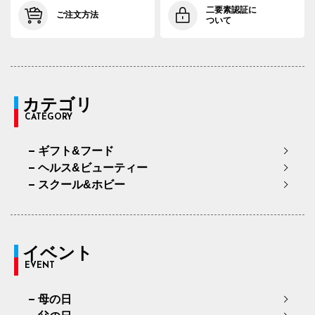
91cm×72cm
94.0cm
108.4cm
72cm
34.
二要素認証に
ご注文方法
ついて
91cm×76cm
94.0cm
108.4cm
76cm
34.
94cm×68cm
97.0cm
111.2cm
68cm
34.
94cm×72cm
97.0cm
111.2cm
72cm
34.
カテゴリ
CATEGORY
94cm×76cm
97.0cm
111.2cm
76cm
34.
ギフト&フード
97cm×68cm
100.0cm
113.9cm
68cm
35.
ヘルス&ビューティー
97cm×72cm
100.0cm
113.9cm
72cm
35.
スクール&ホビー
97cm×76cm
100.0cm
113.9cm
76cm
35.
イベント
EVENT
母の日