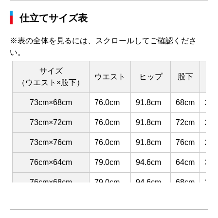
仕立てサイズ表
※表の全体を見るには、スクロールしてご確認くださ
い。
サイズ
ウエスト
ヒップ
股下
渡
（ウエスト×股下）
73cm×68cm
76.0cm
91.8cm
68cm
29.
73cm×72cm
76.0cm
91.8cm
72cm
29.
73cm×76cm
76.0cm
91.8cm
76cm
29.
76cm×64cm
79.0cm
94.6cm
64cm
30.
76cm×68cm
79.0cm
94.6cm
68cm
30.
76cm×72cm
79.0cm
94.6cm
72cm
30.