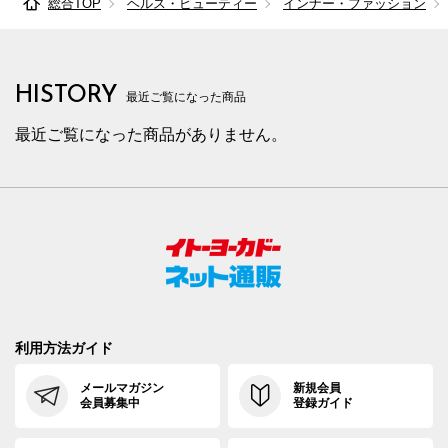
総合TOP
ヘルス・ビューティー
インナー・ファッション
85cm×68cm
88.0cm
102.9cm
68cm
32.
85cm×72cm
88.0cm
102.9cm
72cm
32.
HISTORY
85cm×76cm
88.0cm
102.9cm
76cm
32.
最近ご覧になった商品
最近ご覧になった商品がありません。
85cm×82cm
88.0cm
102.9cm
82cm
32.
88cm×64cm
91.0cm
105.7cm
64cm
33.
88cm×68cm
91.0cm
105.7cm
68cm
33.
88cm×72cm
91.0cm
105.7cm
72cm
33.
88cm×76cm
91.0cm
105.7cm
76cm
33.
88cm×82cm
91.0cm
105.7cm
82cm
33.
利用方法ガイド
91cm×64cm
94.0cm
108.4cm
64cm
34.
メールマガジン
新規会員
会員募集中
登録ガイド
91cm×68cm
94.0cm
108.4cm
68cm
34.