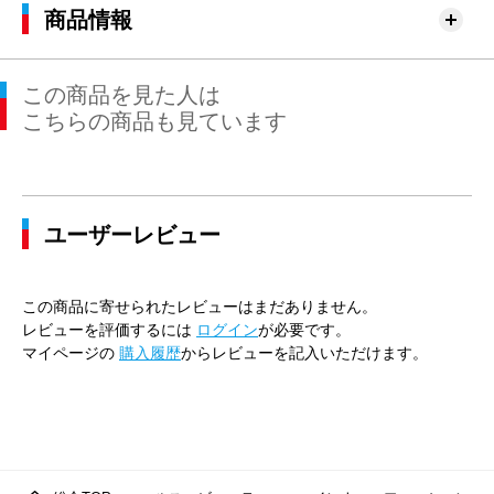
76cm×76cm
79.0cm
94.6cm
76cm
30.
商品情報
79cm×64cm
82.0cm
97.4cm
64cm
31.
この商品を見た人は
79cm×68cm
82.0cm
97.4cm
68cm
31.
こちらの商品も見ています
79cm×72cm
82.0cm
97.4cm
72cm
31.
79cm×76cm
82.0cm
97.4cm
76cm
31.
ユーザーレビュー
82cm×64cm
85.0cm
100.0cm
64cm
31.
82cm×68cm
85.0cm
100.0cm
68cm
31.
この商品に寄せられたレビューはまだありません。
82cm×72cm
85.0cm
100.0cm
72cm
31.
レビューを評価するには
ログイン
が必要です。
マイページの
購入履歴
からレビューを記入いただけます。
82cm×76cm
85.0cm
100.0cm
76cm
31.
82cm×82cm
85.0cm
100.0cm
82cm
31.
85cm×64cm
88.0cm
102.9cm
64cm
32.