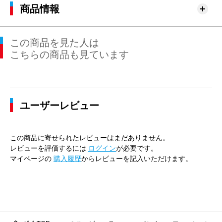
76cm×76cm
79.0cm
94.6cm
76cm
30.
商品情報
79cm×64cm
82.0cm
97.4cm
64cm
31.
この商品を見た人は
79cm×68cm
82.0cm
97.4cm
68cm
31.
こちらの商品も見ています
79cm×72cm
82.0cm
97.4cm
72cm
31.
79cm×76cm
82.0cm
97.4cm
76cm
31.
ユーザーレビュー
82cm×64cm
85.0cm
100.0cm
64cm
31.
82cm×68cm
85.0cm
100.0cm
68cm
31.
この商品に寄せられたレビューはまだありません。
82cm×72cm
85.0cm
100.0cm
72cm
31.
レビューを評価するには
ログイン
が必要です。
マイページの
購入履歴
からレビューを記入いただけます。
82cm×76cm
85.0cm
100.0cm
76cm
31.
82cm×82cm
85.0cm
100.0cm
82cm
31.
85cm×64cm
88.0cm
102.9cm
64cm
32.