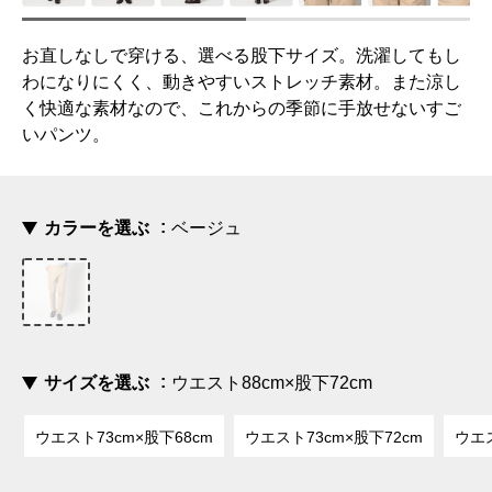
お直しなしで穿ける、選べる股下サイズ。洗濯してもし
わになりにくく、動きやすいストレッチ素材。また涼し
く快適な素材なので、これからの季節に手放せないすご
いパンツ。
カラーを選ぶ
ベージュ
サイズを選ぶ
ウエスト88cm×股下72cm
ウエスト73cm×股下68cm
ウエスト73cm×股下72cm
ウエス