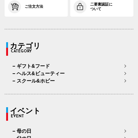
91cm×72cm
94.0cm
108.4cm
72cm
34.
二要素認証に
ご注文方法
ついて
91cm×76cm
94.0cm
108.4cm
76cm
34.
94cm×68cm
97.0cm
111.2cm
68cm
34.
94cm×72cm
97.0cm
111.2cm
72cm
34.
カテゴリ
CATEGORY
94cm×76cm
97.0cm
111.2cm
76cm
34.
ギフト&フード
97cm×68cm
100.0cm
113.9cm
68cm
35.
ヘルス&ビューティー
97cm×72cm
100.0cm
113.9cm
72cm
35.
スクール&ホビー
97cm×76cm
100.0cm
113.9cm
76cm
35.
イベント
EVENT
母の日