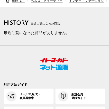
総合TOP
ヘルス・ビューティー
インナー・ファッション
85cm×68cm
88.0cm
102.9cm
68cm
32.
85cm×72cm
88.0cm
102.9cm
72cm
32.
HISTORY
85cm×76cm
88.0cm
102.9cm
76cm
32.
最近ご覧になった商品
最近ご覧になった商品がありません。
85cm×82cm
88.0cm
102.9cm
82cm
32.
88cm×64cm
91.0cm
105.7cm
64cm
33.
88cm×68cm
91.0cm
105.7cm
68cm
33.
88cm×72cm
91.0cm
105.7cm
72cm
33.
88cm×76cm
91.0cm
105.7cm
76cm
33.
88cm×82cm
91.0cm
105.7cm
82cm
33.
利用方法ガイド
91cm×64cm
94.0cm
108.4cm
64cm
34.
メールマガジン
新規会員
会員募集中
登録ガイド
91cm×68cm
94.0cm
108.4cm
68cm
34.