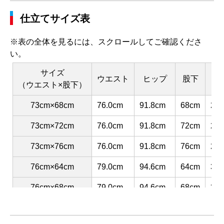
仕立てサイズ表
※表の全体を見るには、スクロールしてご確認くださ
い。
サイズ
ウエスト
ヒップ
股下
渡
（ウエスト×股下）
73cm×68cm
76.0cm
91.8cm
68cm
29.
73cm×72cm
76.0cm
91.8cm
72cm
29.
73cm×76cm
76.0cm
91.8cm
76cm
29.
76cm×64cm
79.0cm
94.6cm
64cm
30.
76cm×68cm
79.0cm
94.6cm
68cm
30.
76cm×72cm
79.0cm
94.6cm
72cm
30.