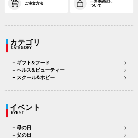
91cm×72cm
91.5cm
113.4cm
72cm
3
二要素認証に
ご注文方法
ついて
91cm×76cm
91.5cm
113.4cm
76cm
3
94cm×68cm
94.5cm
116.2cm
68cm
3
94cm×72cm
94.5cm
116.2cm
72cm
3
カテゴリ
CATEGORY
94cm×76cm
94.5cm
116.2cm
76cm
3
ギフト&フード
97cm×68cm
97.5cm
118.9cm
68cm
3
ヘルス&ビューティー
97cm×72cm
97.5cm
118.9cm
72cm
3
スクール&ホビー
97cm×76cm
97.5cm
118.9cm
76cm
3
イベント
EVENT
母の日
父の日