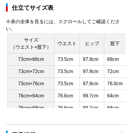
仕立てサイズ表
※表の全体を見るには、スクロールしてご確認くださ
い。
サイズ
ウエスト
ヒップ
股下
（ウエスト×股下）
73cm×68cm
73.5cm
97.9cm
68cm
3
73cm×72cm
73.5cm
97.9cm
72cm
3
73cm×76cm
73.5cm
97.9cm
76.0cm
3
76cm×64cm
76.6cm
99.7cm
64cm
3
76cm×68cm
76.6cm
99.7cm
68cm
3
76cm×72cm
76.6cm
99.7cm
72cm
3
76cm×76cm
76.6cm
99.7cm
76cm
3