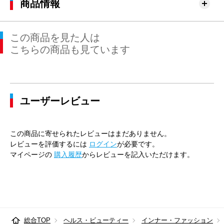
商品情報
79cm×64cm
79.5cm
102.4cm
64cm
3
この商品を見た人は
79cm×68cm
79.5cm
102.4cm
68cm
3
こちらの商品も見ています
79cm×72cm
79.5cm
102.4cm
72cm
3
79cm×76cm
79.5cm
102.4cm
76cm
3
ユーザーレビュー
82cm×64cm
82.5cm
105.2cm
64cm
3
82cm×68cm
82.5cm
105.2cm
68cm
3
この商品に寄せられたレビューはまだありません。
82cm×72cm
82.5cm
105.2cm
72cm
3
レビューを評価するには
ログイン
が必要です。
マイページの
購入履歴
からレビューを記入いただけます。
82cm×76cm
82.5cm
105.2cm
76cm
3
82cm×82cm
82.5cm
105.2cm
82cm
3
85cm×64cm
85.5cm
107.9cm
64cm
3
総合TOP
ヘルス・ビューティー
インナー・ファッション