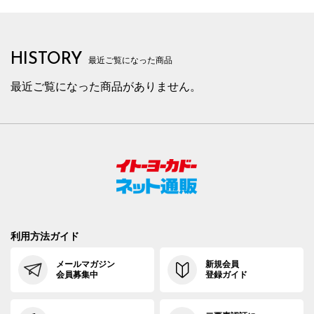
85cm×68cm
85.5cm
107.9cm
68cm
3
85cm×72cm
85.5cm
107.9cm
72cm
3
HISTORY
85cm×76cm
85.5cm
107.9cm
76cm
3
最近ご覧になった商品
最近ご覧になった商品がありません。
85cm×82cm
85.5cm
107.9cm
82cm
3
88cm×64cm
88.5cm
110.7cm
64cm
3
88cm×68cm
88.5cm
110.7cm
68cm
3
88cm×72cm
88.5cm
110.7cm
72cm
3
88cm×76cm
88.5cm
110.7cm
76cm
3
88cm×82cm
88.5cm
110.7cm
82cm
3
利用方法ガイド
91cm×64cm
91.5cm
113.4cm
64cm
3
メールマガジン
新規会員
会員募集中
登録ガイド
91cm×68cm
91.5cm
113.4cm
68cm
3