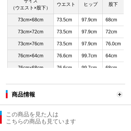
サイズ
ウエスト
ヒップ
股下
（ウエスト×股下）
73cm×68cm
73.5cm
97.9cm
68cm
3
73cm×72cm
73.5cm
97.9cm
72cm
3
73cm×76cm
73.5cm
97.9cm
76.0cm
3
76cm×64cm
76.6cm
99.7cm
64cm
3
76cm×68cm
76.6cm
99.7cm
68cm
3
76cm×72cm
76.6cm
99.7cm
72cm
3
76cm×76cm
76.6cm
99.7cm
76cm
3
商品情報
79cm×64cm
79.5cm
102.4cm
64cm
3
この商品を見た人は
79cm×68cm
79.5cm
102.4cm
68cm
3
こちらの商品も見ています
79cm×72cm
79.5cm
102.4cm
72cm
3