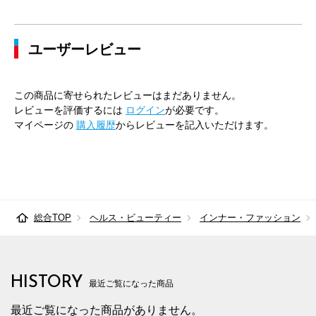
79cm×76cm
79.5cm
102.4cm
76cm
3
ユーザーレビュー
82cm×64cm
82.5cm
105.2cm
64cm
3
82cm×68cm
82.5cm
105.2cm
68cm
3
この商品に寄せられたレビューはまだありません。
82cm×72cm
82.5cm
105.2cm
72cm
3
レビューを評価するには
ログイン
が必要です。
マイページの
購入履歴
からレビューを記入いただけます。
82cm×76cm
82.5cm
105.2cm
76cm
3
82cm×82cm
82.5cm
105.2cm
82cm
3
85cm×64cm
85.5cm
107.9cm
64cm
3
総合TOP
ヘルス・ビューティー
インナー・ファッション
85cm×68cm
85.5cm
107.9cm
68cm
3
85cm×72cm
85.5cm
107.9cm
72cm
3
HISTORY
85cm×76cm
85.5cm
107.9cm
76cm
3
最近ご覧になった商品
最近ご覧になった商品がありません。
85cm×82cm
85.5cm
107.9cm
82cm
3