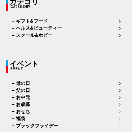
カテゴリ
CATEGORY
94cm×76cm
94.5cm
116.2cm
76cm
3
ギフト&フード
97cm×68cm
97.5cm
118.9cm
68cm
3
ヘルス&ビューティー
97cm×72cm
97.5cm
118.9cm
72cm
3
スクール&ホビー
97cm×76cm
97.5cm
118.9cm
76cm
3
イベント
EVENT
母の日
父の日
お中元
お歳暮
おせち
福袋
ブラックフライデー