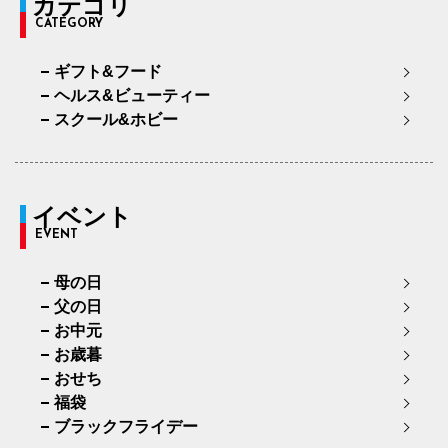
カテゴリ
CATEGORY
94cm×76cm
94.5cm
116.2cm
76cm
3
ギフト&フード
97cm×68cm
97.5cm
118.9cm
68cm
3
ヘルス&ビューティー
97cm×72cm
97.5cm
118.9cm
72cm
3
スクール&ホビー
97cm×76cm
97.5cm
118.9cm
76cm
3
イベント
EVENT
母の日
父の日
お中元
お歳暮
おせち
福袋
ブラックフライデー