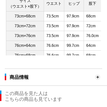
サイズ
ウエスト
ヒップ
股下
（ウエスト×股下）
73cm×68cm
73.5cm
97.9cm
68cm
3
73cm×72cm
73.5cm
97.9cm
72cm
3
73cm×76cm
73.5cm
97.9cm
76.0cm
3
76cm×64cm
76.6cm
99.7cm
64cm
3
76cm×68cm
76.6cm
99.7cm
68cm
3
76cm×72cm
76.6cm
99.7cm
72cm
3
76cm×76cm
76.6cm
99.7cm
76cm
3
商品情報
79cm×64cm
79.5cm
102.4cm
64cm
3
この商品を見た人は
79cm×68cm
79.5cm
102.4cm
68cm
3
こちらの商品も見ています
79cm×72cm
79.5cm
102.4cm
72cm
3