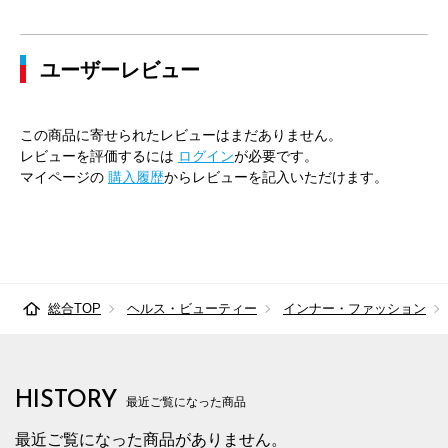
79cm×76cm
79.5cm
102.4cm
76cm
3
ユーザーレビュー
82cm×64cm
82.5cm
105.2cm
64cm
3
82cm×68cm
82.5cm
105.2cm
68cm
3
この商品に寄せられたレビューはまだありません。
82cm×72cm
82.5cm
105.2cm
72cm
3
レビューを評価するには
ログイン
が必要です。
マイページの
購入履歴
からレビューを記入いただけます。
82cm×76cm
82.5cm
105.2cm
76cm
3
82cm×82cm
82.5cm
105.2cm
82cm
3
85cm×64cm
85.5cm
107.9cm
64cm
3
総合TOP
ヘルス・ビューティー
インナー・ファッション
85cm×68cm
85.5cm
107.9cm
68cm
3
85cm×72cm
85.5cm
107.9cm
72cm
3
HISTORY
85cm×76cm
85.5cm
107.9cm
76cm
3
最近ご覧になった商品
最近ご覧になった商品がありません。
85cm×82cm
85.5cm
107.9cm
82cm
3