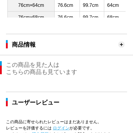
76cm×64cm
76.6cm
99.7cm
64cm
3
76cm×68cm
76.6cm
99.7cm
68cm
3
76cm×72cm
76.6cm
99.7cm
72cm
3
76cm×76cm
76.6cm
99.7cm
76cm
3
商品情報
79cm×64cm
79.5cm
102.4cm
64cm
3
この商品を見た人は
79cm×68cm
79.5cm
102.4cm
68cm
3
こちらの商品も見ています
79cm×72cm
79.5cm
102.4cm
72cm
3
79cm×76cm
79.5cm
102.4cm
76cm
3
ユーザーレビュー
82cm×64cm
82.5cm
105.2cm
64cm
3
82cm×68cm
82.5cm
105.2cm
68cm
3
この商品に寄せられたレビューはまだありません。
82cm×72cm
82.5cm
105.2cm
72cm
3
レビューを評価するには
ログイン
が必要です。