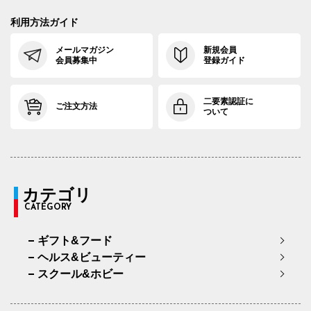
88cm×82cm
88.5cm
110.7cm
82cm
3
利用方法ガイド
91cm×64cm
91.5cm
113.4cm
64cm
3
メールマガジン
新規会員
会員募集中
登録ガイド
91cm×68cm
91.5cm
113.4cm
68cm
3
91cm×72cm
91.5cm
113.4cm
72cm
3
二要素認証に
ご注文方法
ついて
91cm×76cm
91.5cm
113.4cm
76cm
3
94cm×68cm
94.5cm
116.2cm
68cm
3
94cm×72cm
94.5cm
116.2cm
72cm
3
カテゴリ
CATEGORY
94cm×76cm
94.5cm
116.2cm
76cm
3
ギフト&フード
97cm×68cm
97.5cm
118.9cm
68cm
3
ヘルス&ビューティー
97cm×72cm
97.5cm
118.9cm
72cm
3
スクール&ホビー
97cm×76cm
97.5cm
118.9cm
76cm
3