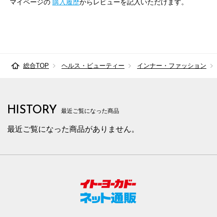
マイページの
購入履歴
からレビューを記入いただけます。
82cm×76cm
82.5cm
105.2cm
76cm
3
82cm×82cm
82.5cm
105.2cm
82cm
3
85cm×64cm
85.5cm
107.9cm
64cm
3
総合TOP
ヘルス・ビューティー
インナー・ファッション
85cm×68cm
85.5cm
107.9cm
68cm
3
85cm×72cm
85.5cm
107.9cm
72cm
3
HISTORY
85cm×76cm
85.5cm
107.9cm
76cm
3
最近ご覧になった商品
最近ご覧になった商品がありません。
85cm×82cm
85.5cm
107.9cm
82cm
3
88cm×64cm
88.5cm
110.7cm
64cm
3
88cm×68cm
88.5cm
110.7cm
68cm
3
88cm×72cm
88.5cm
110.7cm
72cm
3
88cm×76cm
88.5cm
110.7cm
76cm
3