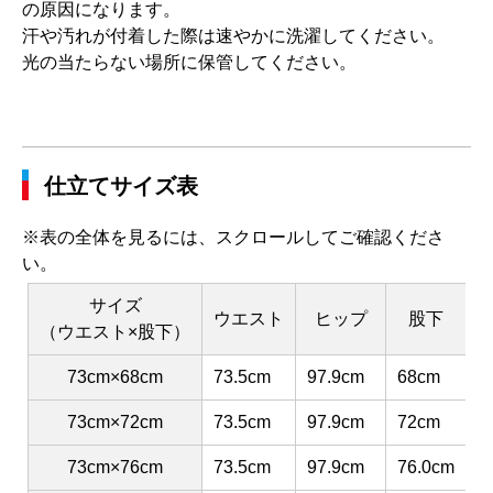
の原因になります。
汗や汚れが付着した際は速やかに洗濯してください。
光の当たらない場所に保管してください。
仕立てサイズ表
※表の全体を見るには、スクロールしてご確認くださ
い。
サイズ
ウエスト
ヒップ
股下
（ウエスト×股下）
73cm×68cm
73.5cm
97.9cm
68cm
3
73cm×72cm
73.5cm
97.9cm
72cm
3
73cm×76cm
73.5cm
97.9cm
76.0cm
3