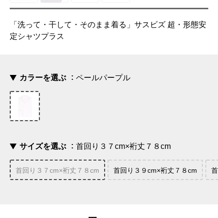
「洗って・干して・そのまま着る」サスビズ 超・形態安
定シャツプラス
カラーを選ぶ
ペールパープル
サイズを選ぶ
首回り３７cm×裄丈７８cm
首回り３７cm×裄丈７８cm
首回り３９cm×裄丈７８cm
首