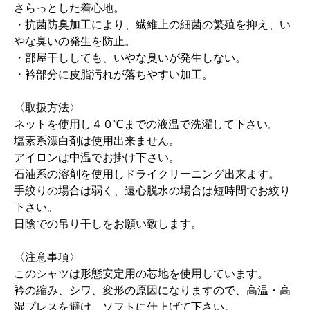
さらっとした着心地。
・抗菌防臭加工により、繊維上の細菌の繁殖を抑え、い
やな臭いの発生を防止。
・部屋干ししても、いやな臭いが発生しない。
・衿部分に皮脂汚れが落ちやすい加工。
〈取扱方法〉
ネットを使用し４０℃までの液温で洗濯して下さい。
塩素系漂白剤は使用出来ません。
アイロンは中温でお掛け下さい。
石油系の溶剤を使用しドライクリーニング出来ます。
手絞りの場合は弱く、遠心脱水の場合は短時間でお絞り
下さい。
日陰での吊り干しをお願い致します。
〈注意事項〉
このシャツは形態安定用の芯地を使用しています。
衿の縮み、シワ、変形の原因になりますので、高温・高
湿プレスを避け、ソフトに仕上げて下さい。