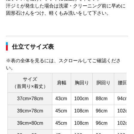
汗ジミが発生した場合は洗濯・クリーニング前に早めに
固形石けんをつけ、軽くもみ洗いをして下さい。
仕立てサイズ表
※表の全体を見るには、スクロールしてご確認くださ
い。
サイズ
肩幅
胸回り
胴回り
腰回り
（首周り×着丈）
37cm×78cm
43cm
100cm
88cm
94cm
39cm×78cm
45cm
108cm
96cm
102cm
39cm×80cm
45cm
108cm
96cm
102cm