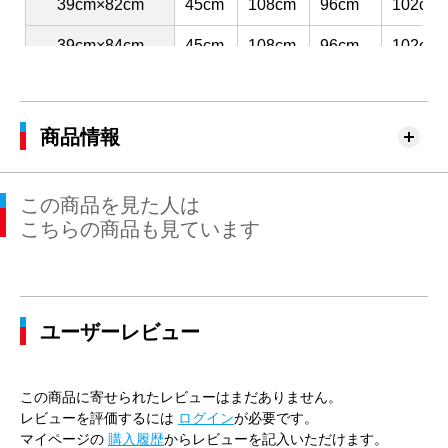
39cm×82cm
45cm
108cm
96cm
102cm
39cm×84cm
45cm
108cm
96cm
102cm
41cm×80cm
47cm
116cm
104cm
110cm
41cm×82cm
47cm
116cm
104cm
110cm
商品情報
41cm×84cm
47cm
116cm
104cm
110cm
この商品を見た人は
41cm×86cm
47cm
116cm
104cm
110cm
こちらの商品も見ています
43cm×82cm
49cm
120cm
112cm
116cm
43cm×84cm
49cm
120cm
112cm
116cm
ユーザーレビュー
43cm×86cm
49cm
120cm
112cm
116cm
45cm×84cm
51cm
128cm
120cm
124cm
この商品に寄せられたレビューはまだありません。
45cm×86cm
51cm
128cm
120cm
124cm
レビューを評価するには
ログイン
が必要です。
マイページの
購入履歴
からレビューを記入いただけます。