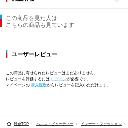
41cm×84cm
47cm
116cm
104cm
110cm
この商品を見た人は
41cm×86cm
47cm
116cm
104cm
110cm
こちらの商品も見ています
43cm×82cm
49cm
120cm
112cm
116cm
43cm×84cm
49cm
120cm
112cm
116cm
ユーザーレビュー
43cm×86cm
49cm
120cm
112cm
116cm
45cm×84cm
51cm
128cm
120cm
124cm
この商品に寄せられたレビューはまだありません。
45cm×86cm
51cm
128cm
120cm
124cm
レビューを評価するには
ログイン
が必要です。
マイページの
購入履歴
からレビューを記入いただけます。
総合TOP
ヘルス・ビューティー
インナー・ファッション