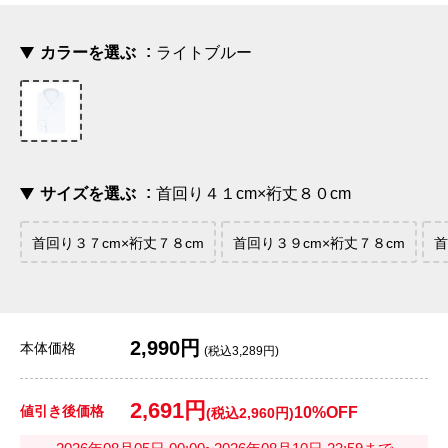
カラーを選ぶ
ライトブルー
サイズを選ぶ
首回り４１cm×裄丈８０cm
首回り３７cm×裄丈７８cm
首回り３９cm×裄丈７８cm
首
2,990円
本体価格
(税込3,289円)
2,691円
値引き後価格
10%OFF
(税込2,960円)