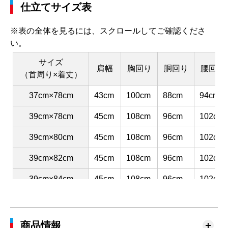
仕立てサイズ表
※表の全体を見るには、スクロールしてご確認くださ
い。
サイズ
肩幅
胸回り
胴回り
腰回り
（首周り×着丈）
37cm×78cm
43cm
100cm
88cm
94cm
39cm×78cm
45cm
108cm
96cm
102cm
39cm×80cm
45cm
108cm
96cm
102cm
39cm×82cm
45cm
108cm
96cm
102cm
39cm×84cm
45cm
108cm
96cm
102cm
41cm×80cm
47cm
116cm
104cm
110cm
41cm×82cm
47cm
116cm
104cm
110cm
商品情報