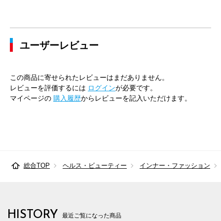
43cm×82cm
49cm
120cm
112cm
116cm
43cm×84cm
49cm
120cm
112cm
116cm
ユーザーレビュー
43cm×86cm
49cm
120cm
112cm
116cm
45cm×84cm
51cm
128cm
120cm
124cm
この商品に寄せられたレビューはまだありません。
45cm×86cm
51cm
128cm
120cm
124cm
レビューを評価するには
ログイン
が必要です。
マイページの
購入履歴
からレビューを記入いただけます。
総合TOP
ヘルス・ビューティー
インナー・ファッション
HISTORY
最近ご覧になった商品