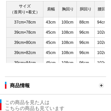
サイズ
肩幅
胸回り
胴回り
腰回り
（首周り×着丈）
37cm×78cm
43cm
100cm
88cm
94cm
39cm×78cm
45cm
108cm
96cm
102cm
39cm×80cm
45cm
108cm
96cm
102cm
39cm×82cm
45cm
108cm
96cm
102cm
39cm×84cm
45cm
108cm
96cm
102cm
41cm×80cm
47cm
116cm
104cm
110cm
41cm×82cm
47cm
116cm
104cm
110cm
商品情報
41cm×84cm
47cm
116cm
104cm
110cm
この商品を見た人は
41cm×86cm
47cm
116cm
104cm
110cm
こちらの商品も見ています