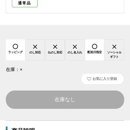
通常品
ラッピング
配送日指定
のし対応
仏のし対応
のし名入れ
ソーシャル
ギフト
在庫：
×
お気に入り登録
在庫なし