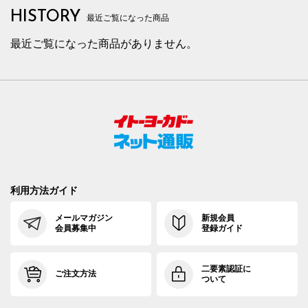
HISTORY
最近ご覧になった商品
最近ご覧になった商品がありません。
利用方法ガイド
メールマガジン
新規会員
会員募集中
登録ガイド
二要素認証に
ご注文方法
ついて