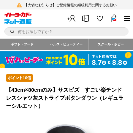
【大切なお知らせ】ご登録情報の継続利用に関するお願い
ギフト・フード
ヘルス・ビューティー
スクール・ホビー
【43cm×80cmのみ】サスビズ すごい楽チンド
レスシャツ灰ストライプボタンダウン（レギュラ
ーシルエット）