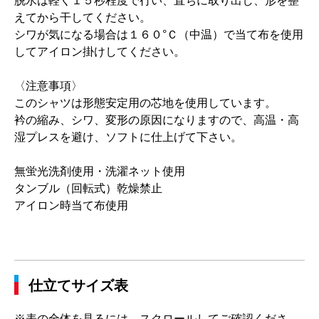
脱水は軽く１５秒程度で行い、直ちに取り出し、形を整
えてから干してください。
シワが気になる場合は１６０°Ｃ（中温）で当て布を使用
してアイロン掛けしてください。
〈注意事項〉
このシャツは形態安定用の芯地を使用しています。
衿の縮み、シワ、変形の原因になりますので、高温・高
湿プレスを避け、ソフトに仕上げて下さい。
無蛍光洗剤使用・洗濯ネット使用
タンブル（回転式）乾燥禁止
アイロン時当て布使用
仕立てサイズ表
※表の全体を見るには、スクロールしてご確認くださ