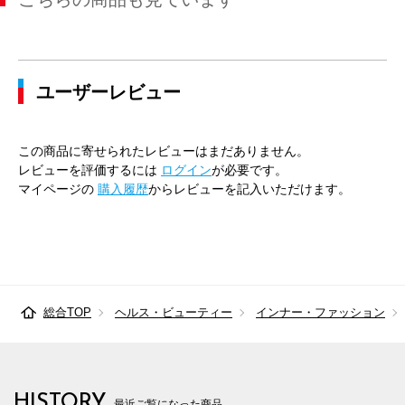
43cm×82cm
49cm
120cm
112cm
116cm
43cm×84cm
49cm
120cm
112cm
116cm
ユーザーレビュー
43cm×86cm
49cm
120cm
112cm
116cm
45cm×84cm
51cm
128cm
120cm
124cm
この商品に寄せられたレビューはまだありません。
45cm×86cm
51cm
128cm
120cm
124cm
レビューを評価するには
ログイン
が必要です。
マイページの
購入履歴
からレビューを記入いただけます。
総合TOP
ヘルス・ビューティー
インナー・ファッション
HISTORY
最近ご覧になった商品