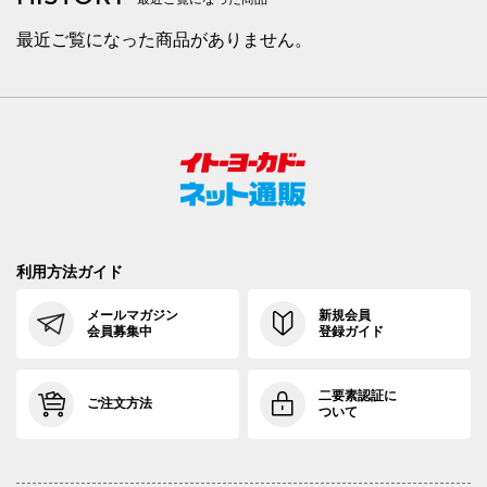
最近ご覧になった商品がありません。
利用方法ガイド
メールマガジン
新規会員
会員募集中
登録ガイド
二要素認証に
ご注文方法
ついて