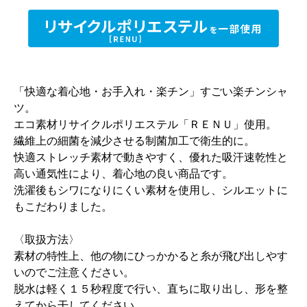
「快適な着心地・お手入れ・楽チン」すごい楽チンシャ
ツ。
エコ素材リサイクルポリエステル「ＲＥＮＵ」使用。
繊維上の細菌を減少させる制菌加工で衛生的に。
快適ストレッチ素材で動きやすく、優れた吸汗速乾性と
高い通気性により、着心地の良い商品です。
洗濯後もシワになりにくい素材を使用し、シルエットに
もこだわりました。
〈取扱方法〉
素材の特性上、他の物にひっかかると糸が飛び出しやす
いのでご注意ください。
脱水は軽く１５秒程度で行い、直ちに取り出し、形を整
えてから干してください。