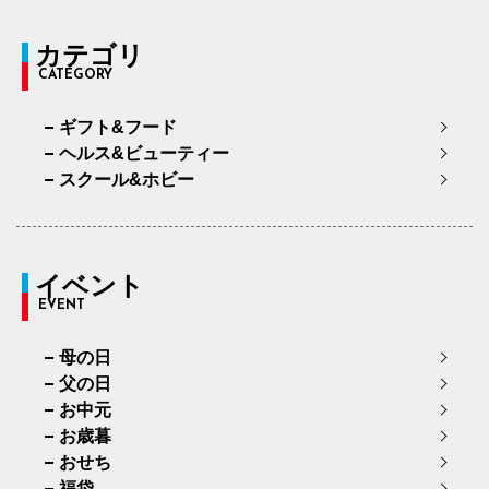
カテゴリ
CATEGORY
ギフト&フード
ヘルス&ビューティー
スクール&ホビー
イベント
EVENT
母の日
父の日
お中元
お歳暮
おせち
福袋