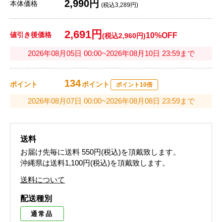
2,990円
本体価格
(税込3,289円)
2,691円
値引き後価格
10%OFF
(税込2,960円)
2026年08月05日 00:00~2026年08月10日 23:59まで
134
ポイント
ポイント
ポイント10倍
2026年08月07日 00:00~2026年08月08日 23:59まで
送料
お届け先毎に送料
550円(税込)
を頂戴致します。
沖縄県は送料1,100円(税込)を頂戴致します。
送料について
配送種別
通常品