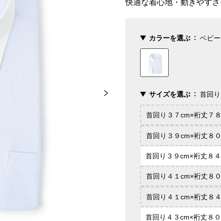
快適な着心地・動きやすさ
カラーを選ぶ
ベビー
サイズを選ぶ
首回り
首回り３７cm×裄丈７８
首回り３９cm×裄丈８０
首回り３９cm×裄丈８４
首回り４１cm×裄丈８０
首回り４１cm×裄丈８４
首回り４３cm×裄丈８０