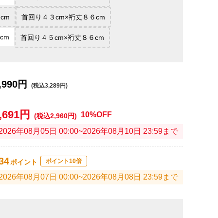
cm
首回り４３cm×裄丈８６cm
cm
首回り４５cm×裄丈８６cm
,990円
(税込3,289円)
,691円
10%OFF
(税込2,960円)
2026年08月05日 00:00~2026年08月10日 23:59まで
34
ポイント10倍
ポイント
2026年08月07日 00:00~2026年08月08日 23:59まで