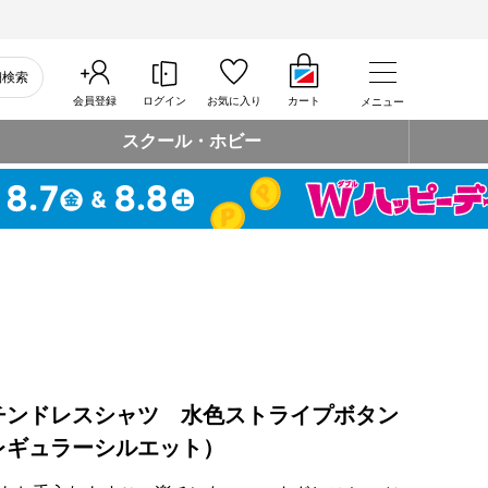
細検索
会員登録
ログイン
お気に入り
カート
メニュー
スクール・ホビー
チンドレスシャツ 水色ストライプボタン
レギュラーシルエット）