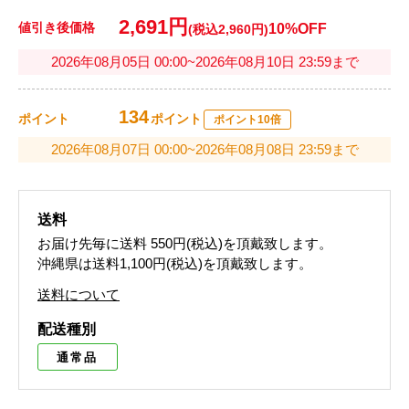
2,691円
値引き後価格
10%OFF
(税込2,960円)
2026年08月05日 00:00~2026年08月10日 23:59まで
134
ポイント
ポイント
ポイント10倍
2026年08月07日 00:00~2026年08月08日 23:59まで
送料
お届け先毎に送料
550円(税込)
を頂戴致します。
沖縄県は送料1,100円(税込)を頂戴致します。
送料について
配送種別
通常品