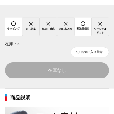
ラッピング
配送日指定
のし対応
仏のし対応
のし名入れ
ソーシャル
ギフト
在庫：
×
お気に入り登録
在庫なし
商品説明