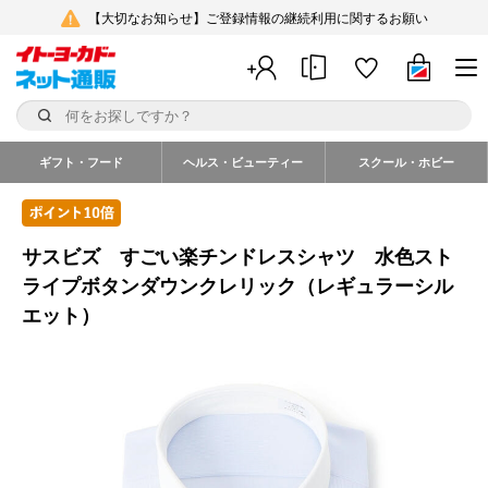
【大切なお知らせ】ご登録情報の継続利用に関するお願い
ギフト・フード
ヘルス・ビューティー
スクール・ホビー
サスビズ すごい楽チンドレスシャツ 水色スト
ライプボタンダウンクレリック（レギュラーシル
エット）