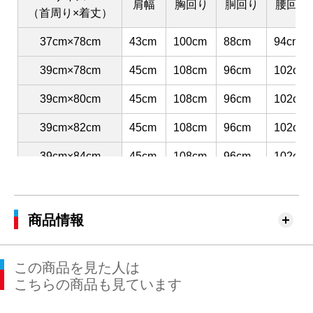
肩幅
胸回り
胴回り
腰回り
（首周り×着丈）
37cm×78cm
43cm
100cm
88cm
94cm
39cm×78cm
45cm
108cm
96cm
102cm
39cm×80cm
45cm
108cm
96cm
102cm
39cm×82cm
45cm
108cm
96cm
102cm
39cm×84cm
45cm
108cm
96cm
102cm
41cm×80cm
47cm
116cm
104cm
110cm
41cm×82cm
47cm
116cm
104cm
110cm
商品情報
41cm×84cm
47cm
116cm
104cm
110cm
この商品を見た人は
41cm×86cm
47cm
116cm
104cm
110cm
こちらの商品も見ています
43cm×82cm
49cm
120cm
112cm
116cm