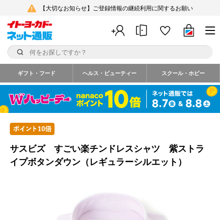
【大切なお知らせ】ご登録情報の継続利用に関するお願い
ギフト・フード
ヘルス・ビューティー
スクール・ホビー
サスビズ すごい楽チンドレスシャツ 紫ストラ
イプボタンダウン（レギュラーシルエット）