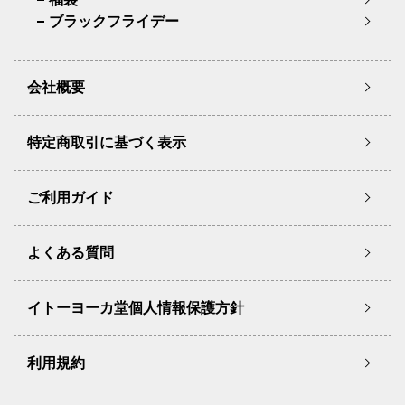
ブラックフライデー
会社概要
特定商取引に基づく表示
ご利用ガイド
よくある質問
イトーヨーカ堂個人情報保護方針
利用規約