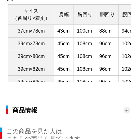
サイズ
肩幅
胸回り
胴回り
腰回り
（首周り×着丈）
37cm×78cm
43cm
100cm
88cm
94cm
39cm×78cm
45cm
108cm
96cm
102cm
39cm×80cm
45cm
108cm
96cm
102cm
39cm×82cm
45cm
108cm
96cm
102cm
39cm×84cm
45cm
108cm
96cm
102cm
41cm×80cm
47cm
116cm
104cm
110cm
41cm×82cm
47cm
116cm
104cm
110cm
商品情報
41cm×84cm
47cm
116cm
104cm
110cm
この商品を見た人は
41cm×86cm
47cm
116cm
104cm
110cm
こちらの商品も見ています