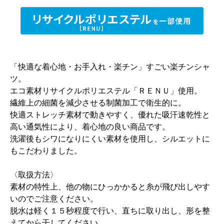
「快適な着心地・お手入れ・楽チン」すごい楽チンシャ
ツ。
エコ素材リサイクルポリエステル「ＲＥＮＵ」使用。
繊維上の細菌を減少させる制菌加工で衛生的に。
快適ストレッチ素材で動きやすく、優れた吸汗速乾性と
高い通気性により、着心地の良い商品です。
洗濯後もシワになりにくい素材を使用し、シルエットに
もこだわりました。
〈取扱方法〉
素材の特性上、他の物にひっかかると糸が飛び出しやす
いのでご注意ください。
脱水は軽く１５秒程度で行い、直ちに取り出し、形を整
えてから干してください。