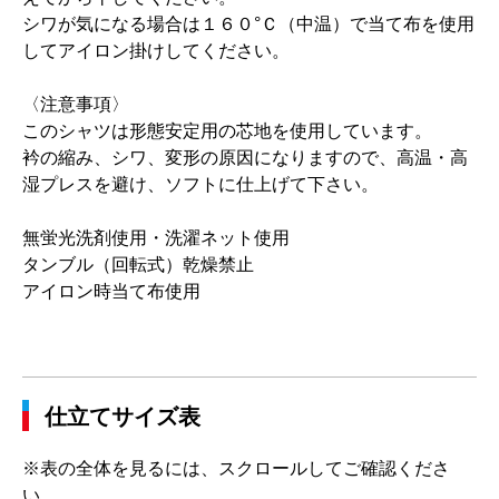
シワが気になる場合は１６０°Ｃ（中温）で当て布を使用
してアイロン掛けしてください。
〈注意事項〉
このシャツは形態安定用の芯地を使用しています。
衿の縮み、シワ、変形の原因になりますので、高温・高
湿プレスを避け、ソフトに仕上げて下さい。
無蛍光洗剤使用・洗濯ネット使用
タンブル（回転式）乾燥禁止
アイロン時当て布使用
仕立てサイズ表
※表の全体を見るには、スクロールしてご確認くださ
い。