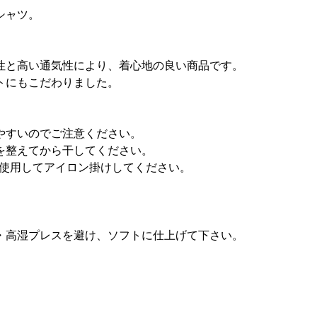
シャツ。
。
性と高い通気性により、着心地の良い商品です。
トにもこだわりました。
やすいのでご注意ください。
を整えてから干してください。
を使用してアイロン掛けしてください。
・高湿プレスを避け、ソフトに仕上げて下さい。