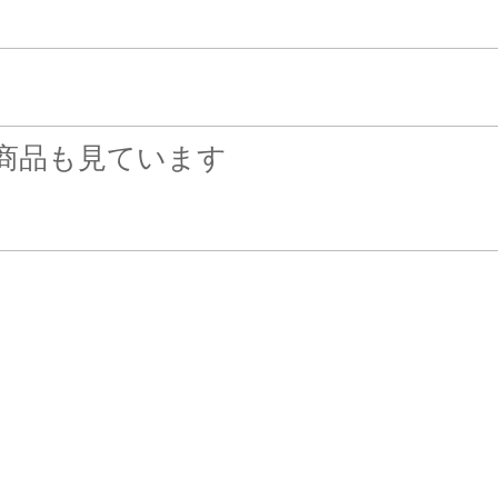
116cm
104cm
110cm
116cm
104cm
110cm
116cm
104cm
110cm
商品も見ています
120cm
112cm
116cm
120cm
112cm
116cm
120cm
112cm
116cm
128cm
120cm
124cm
128cm
120cm
124cm