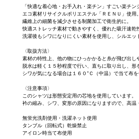
「快適な着心地・お手入れ・楽チン」すごい楽チン
エコ素材リサイクルポリエステル「ＲＥＮＵ」使用
繊維上の細菌を減少させる制菌加工で衛生的に。
快適ストレッチ素材で動きやすく、優れた吸汗速乾
洗濯後もシワになりにくい素材を使用し、シルエッ
〈取扱方法〉
素材の特性上、他の物にひっかかると糸が飛び出し
脱水は軽く１５秒程度で行い、直ちに取り出し、形
シワが気になる場合は１６０°Ｃ（中温）で当て布
〈注意事項〉
このシャツは形態安定用の芯地を使用しています。
衿の縮み、シワ、変形の原因になりますので、高温
無蛍光洗剤使用・洗濯ネット使用
タンブル（回転式）乾燥禁止
アイロン時当て布使用