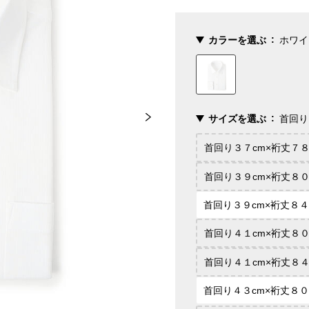
カラーを選ぶ
ホワイ
サイズを選ぶ
首回り
首回り３７cm×裄丈７８
首回り３９cm×裄丈８０
首回り３９cm×裄丈８４
首回り４１cm×裄丈８０
首回り４１cm×裄丈８４
首回り４３cm×裄丈８０