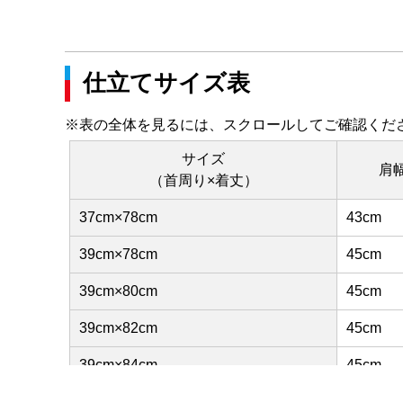
仕立てサイズ表
※表の全体を見るには、スクロールしてご確認くだ
サイズ
肩
（首周り×着丈）
37cm×78cm
43cm
39cm×78cm
45cm
39cm×80cm
45cm
39cm×82cm
45cm
39cm×84cm
45cm
41cm×80cm
47cm