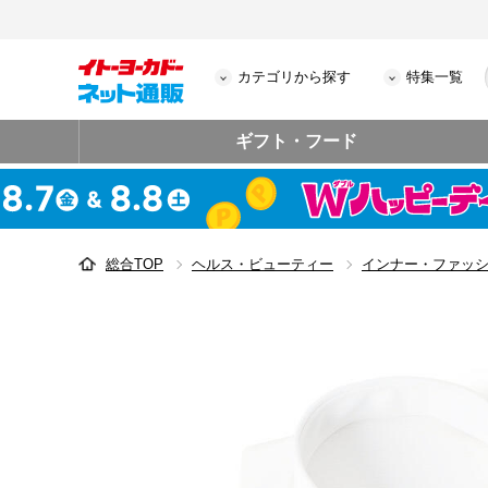
カテゴリから探す
特集一覧
ギフト・フード
総合TOP
ヘルス・ビューティー
インナー・ファッ