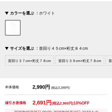
カラーを選ぶ
ホワイト
サイズを選ぶ
首回り４５cm×裄丈８４cm
首回り３７cm×裄丈７８cm
首回り３９cm×裄丈７８cm
首
2,990円
本体価格
(税込3,289円)
2,691円
値引き後価格
10%OFF
(税込2,960円)