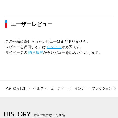
43cm×82cm
49cm
120cm
112cm
116cm
43cm×84cm
49cm
120cm
112cm
116cm
ユーザーレビュー
43cm×86cm
49cm
120cm
112cm
116cm
45cm×84cm
51cm
128cm
120cm
124cm
この商品に寄せられたレビューはまだありません。
45cm×86cm
51cm
128cm
120cm
124cm
レビューを評価するには
ログイン
が必要です。
マイページの
購入履歴
からレビューを記入いただけます。
総合TOP
ヘルス・ビューティー
インナー・ファッション
HISTORY
最近ご覧になった商品