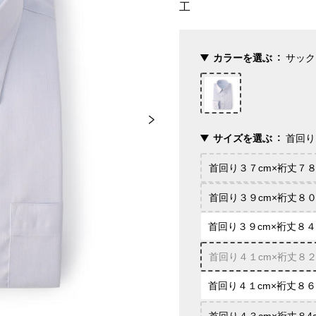
工
カラーを選ぶ
サック
サイズを選ぶ
首回り
首回り３７cm×裄丈７８
首回り３９cm×裄丈８０
首回り３９cm×裄丈８４
首回り４１cm×裄丈８２
首回り４１cm×裄丈８６