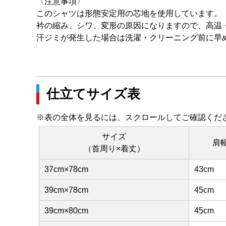
〈注意事項〉
このシャツは形態安定用の芯地を使用しています。
衿の縮み、シワ、変形の原因になりますので、高温
汗ジミが発生した場合は洗濯・クリーニング前に早
仕立てサイズ表
※表の全体を見るには、スクロールしてご確認くだ
サイズ
肩
（首周り×着丈）
37cm×78cm
43cm
39cm×78cm
45cm
39cm×80cm
45cm