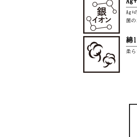
Ag
Ag
菌の
綿1
柔ら