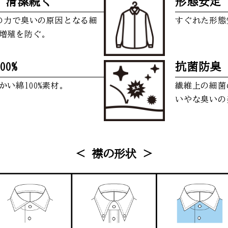
+ 清潔続く
形態安定
+の力で臭いの原因となる細
すぐれた形態
増殖を防ぐ。
00%
抗菌防臭
かい綿100%素材。
繊維上の細菌
いやな臭いの
＜ 襟の形状 ＞