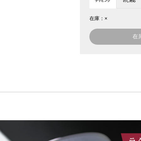
ラッピング
のし対応
在庫：
×
在