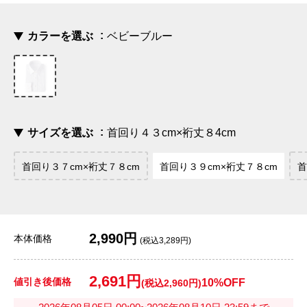
カラーを選ぶ
ベビーブルー
サイズを選ぶ
首回り４３cm×裄丈８4cm
首回り３７cm×裄丈７８cm
首回り３９cm×裄丈７８cm
首
2,990円
本体価格
(税込3,289円)
2,691円
値引き後価格
10%OFF
(税込2,960円)