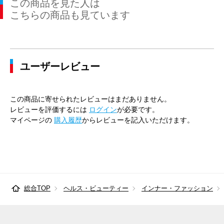
この商品を見た人は
41cm×86cm
47cm
116cm
104cm
110cm
こちらの商品も見ています
43cm×82cm
49cm
120cm
112cm
116cm
43cm×84cm
49cm
120cm
112cm
116cm
ユーザーレビュー
43cm×86cm
49cm
120cm
112cm
116cm
45cm×86cm
51cm
128cm
120cm
124cm
この商品に寄せられたレビューはまだありません。
レビューを評価するには
ログイン
が必要です。
マイページの
購入履歴
からレビューを記入いただけます。
総合TOP
ヘルス・ビューティー
インナー・ファッション