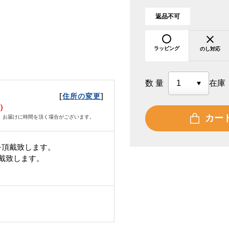
返品不可
ラッピング
のし対応
数量
在庫
[
]
住所の変更
月）
カー
、お届けに時間を頂く場合がございます。
を頂戴致します。
頂戴致します。