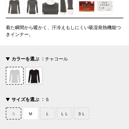
着た瞬間から暖かく、汗冷えもしにくい吸湿発熱機能つ
きインナー。
カラーを選ぶ
チャコール
サイズを選ぶ
Ｓ
Ｓ
Ｍ
Ｌ
ＬＬ
３Ｌ