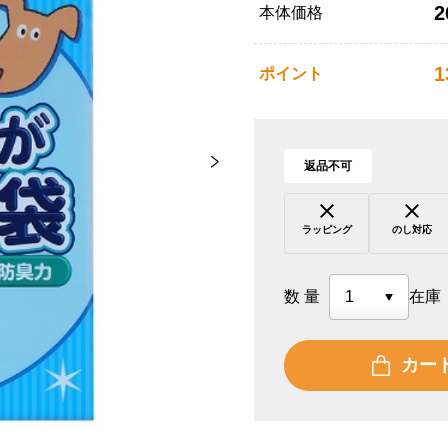
2
本体価格
1
ポイント
返品不可
ラッピング
のし対応
数量
在庫
カー