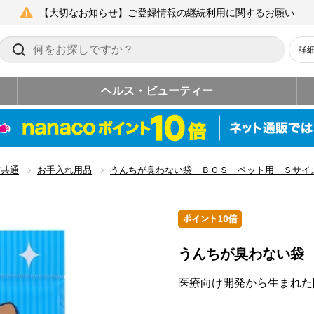
【大切なお知らせ】ご登録情報の継続利用に関するお願い
詳
ヘルス・ビューティー
猫共通
お手入れ用品
うんちが臭わない袋 ＢＯＳ ペット用 Ｓサイ
うんちが臭わない袋
医療向け開発から生まれた