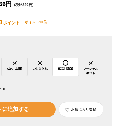
66円
(税込292円)
3
ポイント10倍
ポイント
配送日指定
仏のし対応
のし名入れ
ソーシャル
ギフト
：
○
トに追加する
お気に入り登録