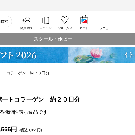
細検索
会員登録
ログイン
お気に入り
カート
メニュー
スクール・ホビー
ートコラーゲン 約２０日分
ポートコラーゲン 約２０日分
る機能性表示食品です
,566円
(税込3,851円)