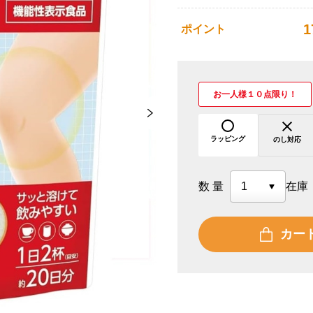
1
ポイント
お一人様１０点限り！
ラッピング
のし対応
数量
在庫
カー