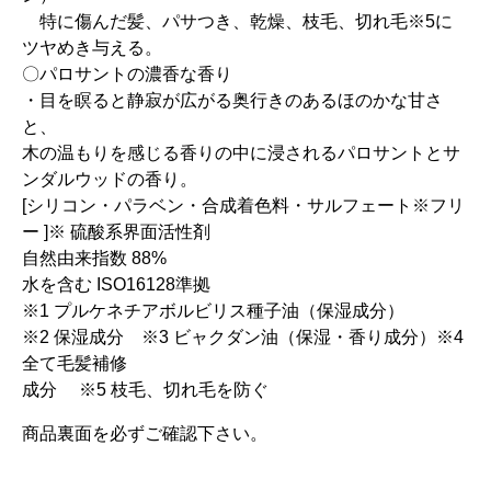
特に傷んだ髪、パサつき、乾燥、枝毛、切れ毛※5に
ツヤめき与える。
〇パロサントの濃香な香り
・目を瞑ると静寂が広がる奥行きのあるほのかな甘さ
と、
木の温もりを感じる香りの中に浸されるパロサントとサ
ンダルウッドの香り。
[シリコン・パラベン・合成着色料・サルフェート※フリ
ー ]※ 硫酸系界面活性剤
自然由来指数 88%
水を含む ISO16128準拠
※1 プルケネチアボルビリス種子油（保湿成分）
※2 保湿成分 ※3 ビャクダン油（保湿・香り成分）※4
全て毛髪補修
成分 ※5 枝毛、切れ毛を防ぐ
商品裏面を必ずご確認下さい。