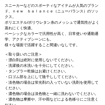
スニーカーなどのスポーティなアイテムが人気のブラン
ド、ｎｅｗ ｂａｌａｎｃｅ（ニューバランス）のソッ
クス。
ポリエステル/ポリウレタン糸のメッシュで通気性がよく
蒸れにくく快適。
ベーシックなカラーで汎用性が高く、日常使いや通勤通
学、アクティブシーンにも。
様々な場面で活躍すること間違いなしです。
＜取り扱いのご注意＞
・漂白剤は絶対に使用しないでください。
・洗濯後の水洗いを十分にしてください。
・タンブラー乾燥はお避けください。
・口ゴム部を上にして陰干ししてください。
・淡色物の場合は蛍光剤の入っていない洗剤を使用して
ください。
・濃色物の場合は淡色物と一緒に洗わないでください。
・濃色物は摩擦や、汗や雨などによる色移りにご注意く
ださい。