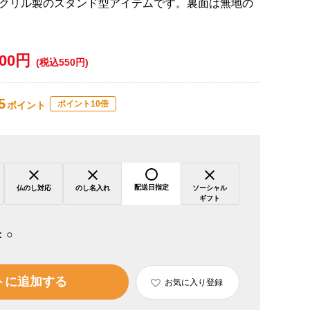
クリル製のスタンド型アイテムです。裏面は無地の
500円
(税込550円)
5
ポイント10倍
ポイント
配送日指定
仏のし対応
のし名入れ
ソーシャル
ギフト
：
○
トに追加する
お気に入り登録