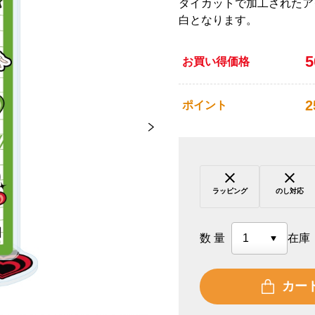
ダイカットで加工されたア
白となります。
お買い得価格
2
ポイント
ラッピング
のし対応
数量
在庫
カー