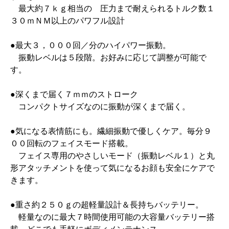
最大約７ｋｇ相当の 圧力まで耐えられるトルク数１
３０ｍＮＭ以上のパワフル設計
●最大３，０００回／分のハイパワー振動。
振動レベルは５段階。お好みに応じて調整が可能で
す。
●深くまで届く７ｍｍのストローク
コンパクトサイズなのに振動が深くまで届く。
●気になる表情筋にも。繊細振動で優しくケア。毎分９
００回転のフェイスモード搭載。
フェイス専用のやさしいモード（振動レベル１）と丸
形アタッチメントを使って気になるお顔も安全にケアで
きます。
●重さ約２５０ｇの超軽量設計＆長持ちバッテリー。
軽量なのに最大７時間使用可能の大容量バッテリー搭