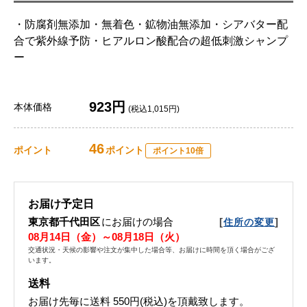
・防腐剤無添加・無着色・鉱物油無添加・シアバター配
合で紫外線予防・ヒアルロン酸配合の超低刺激シャンプ
ー
923円
本体価格
(税込1,015円)
46
ポイント
ポイント
ポイント10倍
お届け予定日
東京都千代田区
にお届けの場合
[
]
住所の変更
08月14日（金）～08月18日（火）
交通状況・天候の影響や注文が集中した場合等、お届けに時間を頂く場合がござ
います。
送料
お届け先毎に送料
550円(税込)
を頂戴致します。