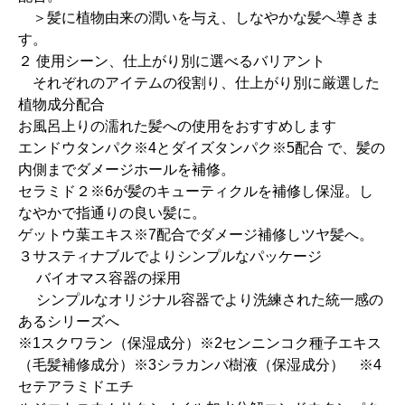
＞髪に植物由来の潤いを与え、しなやかな髪へ導きま
す。
２ 使用シーン、仕上がり別に選べるバリアント
それぞれのアイテムの役割り、仕上がり別に厳選した
植物成分配合
お風呂上りの濡れた髪への使用をおすすめします
エンドウタンパク※4とダイズタンパク※5配合 で、髪の
内側までダメージホールを補修。
セラミド２※6が髪のキューティクルを補修し保湿。し
なやかで指通りの良い髪に。
ゲットウ葉エキス※7配合でダメージ補修しツヤ髪へ。
３サスティナブルでよりシンプルなパッケージ
バイオマス容器の採用
シンプルなオリジナル容器でより洗練された統一感の
あるシリーズへ
※1スクワラン（保湿成分）※2センニンコク種子エキス
（毛髪補修成分）※3シラカンバ樹液（保湿成分） ※4
セテアラミドエチ