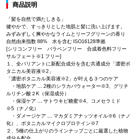
商品説明
「髪を自然で満たしきる」
健やかで、すっきりとした地肌と髪に洗い上げます。
みずみずしく爽やかなライムとリーフグリーンの香り
自然由来指数 88% 水を含む ISO16128準拠
[シリコンフリー パラベンフリー 合成着色料フリー
サルフェート※1 フリー]
１、全バリアントに新配合成分を含む共通成分「濃密ボ
タニカル美容液※2」
「濃密ボタニカル美容液※2」が叶える３つのケア
・地肌ケア … 2種のシラカバウォーター※3、グリチ
ルリチン酸２K（保湿成分）
・保湿ケア … サトウキビ糖蜜※4、コメセラミド
※5（ナノ化）
・ダメージケア … マカダミアナッツオイル※6（ナノ
化）、ボタニカルマイクロプロテイン※7
２、5種の仕上がりのラインナップごとに厳選した植物
成分を配合