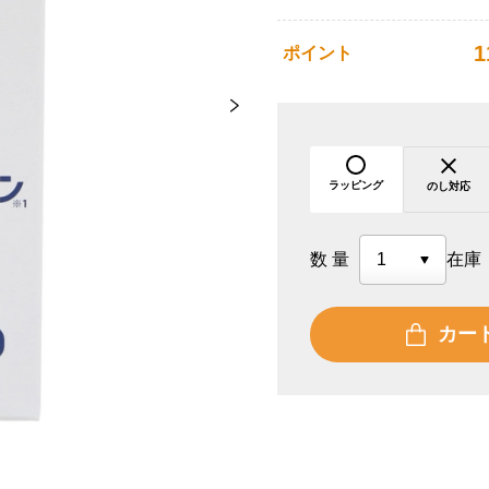
1
ポイント
ラッピング
のし対応
数量
在庫
カー