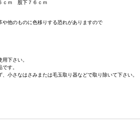
６ｃｍ 股下７６ｃｍ
革や他のものに色移りする恐れがありますので
使用下さい。
い商品です。
ず、小さなはさみまたは毛玉取り器などで取り除いて下さい。